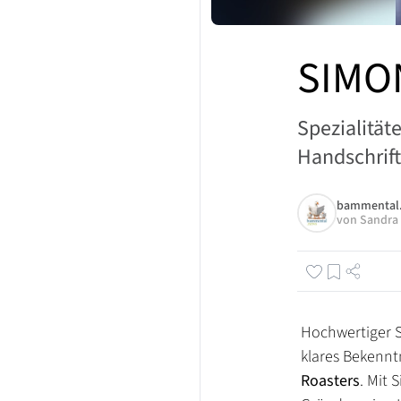
SIMO
Spezialität
Handschrift
bammental
von
Sandra
Hochwertiger S
klares Bekenntn
Roasters
. Mit S