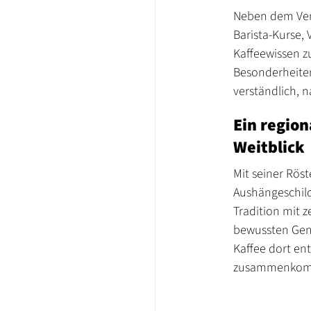
Neben dem Ver
Barista-Kurse, 
Kaffeewissen z
Besonderheiten 
verständlich, 
Ein regio
Weitblick
Mit seiner Rös
Aushängeschil
Tradition mit 
bewussten Genu
Kaffee dort en
zusammenko