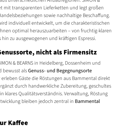
aus unterschiedlichen Anbauregionen. SIMON &
t mit transparenten Lieferketten und legt großen
 Handelsbeziehungen sowie nachhaltige Beschaffung.
rd individuell entwickelt, um die charakteristischen
nen optimal herauszuarbeiten – von fruchtig-klaren
is hin zu ausgewogenen und kräftigen Espressi.
Genussorte, nicht als Firmensitz
 SIMON & BEARNS in Heidelberg, Dossenheim und
 bewusst als
Genuss- und Begegnungsorte
er erleben Gäste die Röstungen aus Bammental direkt
 ergänzt durch handwerkliche Zubereitung, geschultes
in klares Qualitätsverständnis. Verwaltung, Röstung
wicklung bleiben jedoch zentral in
Bammental
ur Kaffee