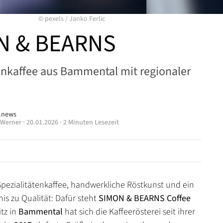
©
pexels
/
Janko Ferlic
N & BEARNS
enkaffee aus Bammental mit regionaler
.news
 Werner
·
20.01.2026
·
2 Minuten Lesezeit
pezialitätenkaffee, handwerkliche Röstkunst und ein
is zu Qualität: Dafür steht
SIMON & BEARNS Coffee
itz in
Bammental
hat sich die Kaffeerösterei seit ihrer