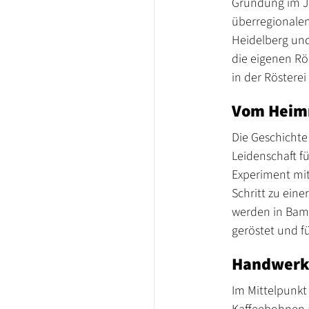
Gründung im 
überregionalen
Heidelberg un
die eigenen Rö
in der Röstere
Vom Heimr
Die Geschichte
Leidenschaft f
Experiment mit
Schritt zu eine
werden in Bamm
geröstet und f
Handwerk,
Im Mittelpunkt