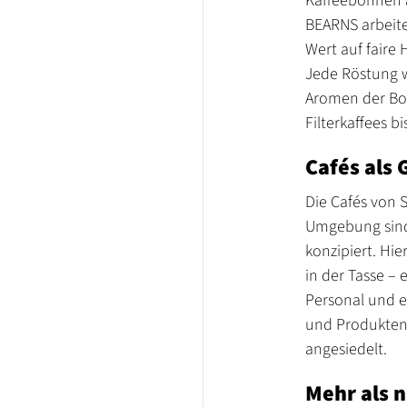
Kaffeebohnen 
BEARNS arbeite
Wert auf faire
Jede Röstung wi
Aromen der Boh
Filterkaffees b
Cafés als 
Die Cafés von
Umgebung sind
konzipiert. Hi
in der Tasse –
Personal und e
und Produktent
angesiedelt.
Mehr als n