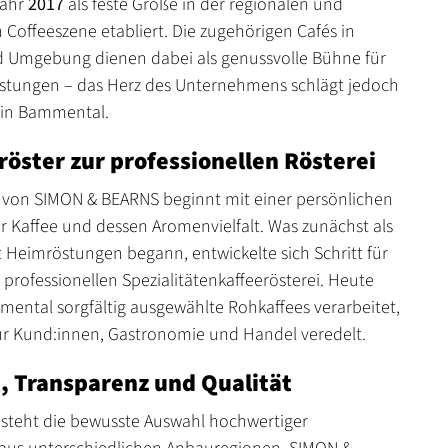
Jahr
2017
als feste Größe in der regionalen und
 Coffeeszene etabliert. Die zugehörigen Cafés in
d Umgebung dienen dabei als genussvolle Bühne für
stungen – das Herz des Unternehmens schlägt jedoch
i in Bammental.
öster zur professionellen Rösterei
 von SIMON & BEARNS beginnt mit einer persönlichen
ür Kaffee und dessen Aromenvielfalt. Was zunächst als
 Heimröstungen begann, entwickelte sich Schritt für
r professionellen Spezialitätenkaffeerösterei. Heute
ental sorgfältig ausgewählte Rohkaffees verarbeitet,
ür Kund:innen, Gastronomie und Handel veredelt.
 Transparenz und Qualität
 steht die bewusste Auswahl hochwertiger