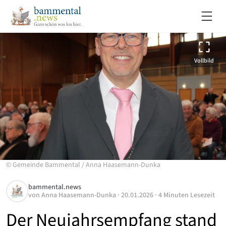
Vollbild
©
Gemeinde Bammental
/
Anna Haasemann-Dunka
bammental.news
von
Anna Haasemann-Dunka
·
20.01.2026
·
4 Minuten Lesezeit
Der Neujahrsempfang stand