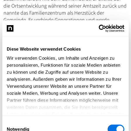
die Ortsentwicklung während seiner Amtszeit zurück und
nannte das Familienzentrum als Herzstück der
Gemeinde. Es verbinde Generationen und werde
gemeinsam mit der Bücherei von René und Katharina
Richter geleitet, die dafür besonderen Applaus erhielten.
Auch die wirtschaftliche Entwicklung sprach er an und
würdigte die Bedeutung der örtlichen Unternehmen.
Diese Webseite verwendet Cookies
Exemplarisch nannte er ECM Profitech mit den
Wir verwenden Cookies, um Inhalte und Anzeigen zu
geplanten Erweiterungen sowie neue Impulse wie die
personalisieren, Funktionen für soziale Medien anbieten
Eröffnung einer eigenen Kaffeerösterei.
zu können und die Zugriffe auf unsere Website zu
Zur Attraktivität Bammentals trügen zudem Investitionen
analysieren. Außerdem geben wir Informationen zu Ihrer
in Schulen und Kitas, der neue Schulgarten, erneuerte
Verwendung unserer Website an unsere Partner für
Spielplätze, Angebote für ältere Menschen, die
soziale Medien, Werbung und Analysen weiter. Unsere
Umgestaltung des alten Friedhofs sowie die Pflege von
Partner führen diese Informationen möglicherweise mit
Festen und kulturellen Höhepunkten wie das jährliche
weiteren Daten zusammen, die Sie ihnen bereitgestellt
Gastspiel des Musikkorps der Bundeswehr – ein Verdienst
haben oder die sie im Rahmen Ihrer Nutzung der Dienste
Arne Müllers- bei. Hinzu kämen Infrastrukturprojekte in
gesammelt haben.
Einwilligungsauswahl
den Gebieten Heldenberg und Fischersberg sowie der
Notwendig