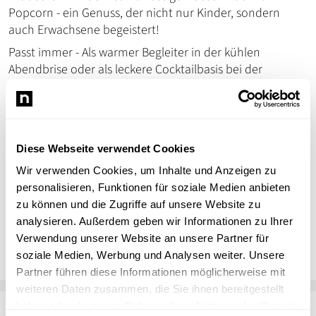
Popcorn - ein Genuss, der nicht nur Kinder, sondern
auch Erwachsene begeistert!
Passt immer - Als warmer Begleiter in der kühlen
Abendbrise oder als leckere Cocktailbasis bei der
nächsten Sommerparty.
Hol dir diesen verspielten Sommertee!
Angebot nur vor Ort im Geschäft in Ladenburg erhältlich.
Diese Webseite verwendet Cookies
Wir verwenden Cookies, um Inhalte und Anzeigen zu
personalisieren, Funktionen für soziale Medien anbieten
zu können und die Zugriffe auf unsere Website zu
analysieren. Außerdem geben wir Informationen zu Ihrer
Ulrike Eisenhauer
UE
Varietee
Verwendung unserer Website an unsere Partner für
soziale Medien, Werbung und Analysen weiter. Unsere
Partner führen diese Informationen möglicherweise mit
weiteren Daten zusammen, die Sie ihnen bereitgestellt
haben oder die sie im Rahmen Ihrer Nutzung der Dienste
Passend zum Thema