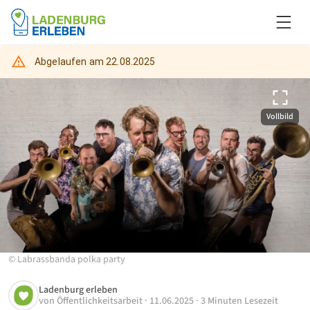
Abgelaufen am
22.08.2025
Vollbild
©
Labrassbanda polka party
Ladenburg erleben
von
Öffentlichkeitsarbeit
·
11.06.2025
·
3 Minuten Lesezeit