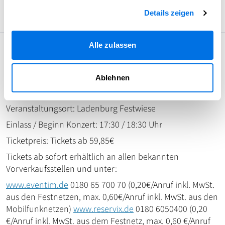
bleibt.
Details zeigen
Alle zulassen
Programm: LaBrassBanda – Special Guest Moop Mama x
Älice und DIS M – Live Open Air 2025 Veranstalter: DeMi
Promotion Veranstaltungs GmbH & Co.KG
Ablehnen
Veranstaltungstag: 22. August 2025
Veranstaltungsort: Ladenburg Festwiese
Einlass / Beginn Konzert: 17:30 / 18:30 Uhr
Ticketpreis: Tickets ab 59,85€
Tickets ab sofort erhältlich an allen bekannten
Vorverkaufsstellen und unter:
www.eventim.de
0180 65 700 70 (0,20€/Anruf inkl. MwSt.
aus den Festnetzen, max. 0,60€/Anruf inkl. MwSt. aus den
Mobilfunknetzen)
www.reservix.de
0180 6050400 (0,20
€/Anruf inkl. MwSt. aus dem Festnetz, max. 0,60 €/Anruf