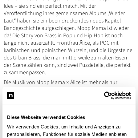
Idee – sie sind ein perfect match. Mit der
Veröffentlichung ihres gemeinsamen Albums „Wieder
Laut“ haben sie ein beeindruckendes neues Kapitel
Bandgeschichte aufgeschlagen. Moop Mama ist wieder
da! Die Story von Brass in Pop und Hip-Hop ist noch
lange nicht auserzählt. Frontfrau Älice, als POC mit
karibischen und polnischen Wurzeln, und die Urgesteine
des Urban Brass, die man mittlerweile zum alten Eisen
der Szene zählen kann, sind zwei Puzzleteile, die perfekt
zusammenpassen.
Die Musik von Moop Mama × Älice ist mehr als nur
Unterhaltung - sie ist ein Aufruf zur Gemeinschaft und zur
Veränderung. Mit ihrer unverkennbaren Energie und
ihrem eindringlichen Sound setzen sie erneut ein starkes
Zeichen und beweisen, dass sie in dieser Szene eine
Diese Webseite verwendet Cookies
Rolle spielen.
Wir verwenden Cookies, um Inhalte und Anzeigen zu
Mit ihrem mitreißenden Sound und ihren inspirierenden
personalisieren, Funktionen für soziale Medien anbieten
Texten begeistern sie ein breites Publikum und schaffen