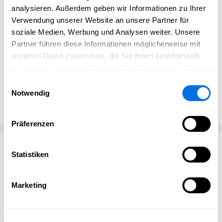
analysieren. Außerdem geben wir Informationen zu Ihrer
LaBrassBanda – Open Air Ladenburg
Verwendung unserer Website an unsere Partner für
Open Air-Highlights 2025 in Ladenburg
soziale Medien, Werbung und Analysen weiter. Unsere
Partner führen diese Informationen möglicherweise mit
weiteren Daten zusammen, die Sie ihnen bereitgestellt
haben oder die sie im Rahmen Ihrer Nutzung der Dienste
gesammelt haben.
Einwilligungsauswahl
Öffentlichkeitsarbeit
Ladenburg erleben
Notwendig
Präferenzen
Passend zum Thema
Statistiken
Marketing