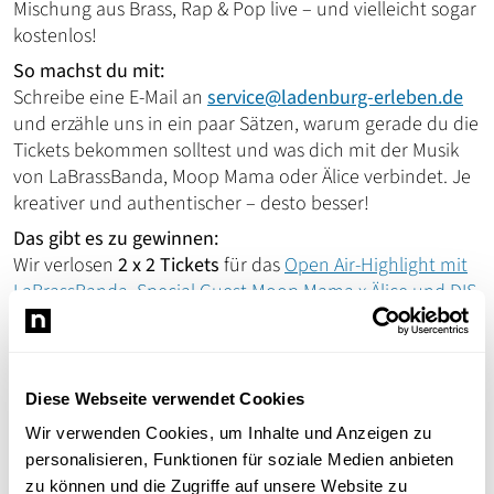
Mischung aus Brass, Rap & Pop live – und vielleicht sogar
kostenlos!
So machst du mit:
Schreibe eine E-Mail an
service@ladenburg-erleben.de
und erzähle uns in ein paar Sätzen, warum gerade du die
Tickets bekommen solltest und was dich mit der Musik
von LaBrassBanda, Moop Mama oder Älice verbindet. Je
kreativer und authentischer – desto besser!
Das gibt es zu gewinnen:
Wir verlosen
2 x 2 Tickets
für das
Open Air-Highlight mit
LaBrassBanda, Special Guest Moop Mama x Älice und DIS
M am 22.08.2025
auf der Festwiese in Ladenburg.
🗓️
Teilnahmeschluss:
31.07.2025
Sei dabei, sichere dir deine Chance auf ein
Diese Webseite verwendet Cookies
unvergessliches Live-Erlebnis und feiere im Sommer
Wir verwenden Cookies, um Inhalte und Anzeigen zu
2025 auf dem Open Air in Ladenburg! Wir freuen uns auf
personalisieren, Funktionen für soziale Medien anbieten
deine Nachricht und drücken die Daumen!
zu können und die Zugriffe auf unsere Website zu