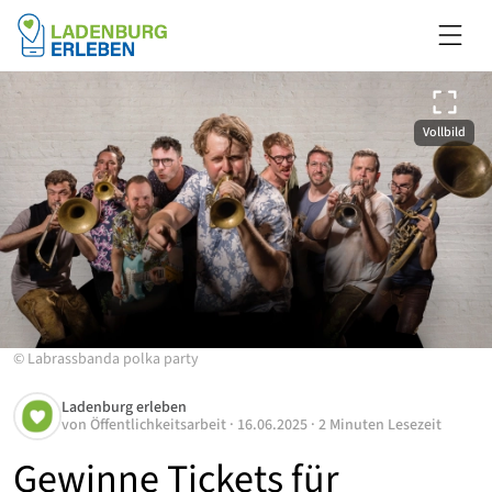
Vollbild
©
Labrassbanda polka party
Ladenburg erleben
von
Öffentlichkeitsarbeit
·
16.06.2025
·
2 Minuten Lesezeit
Gewinne Tickets für