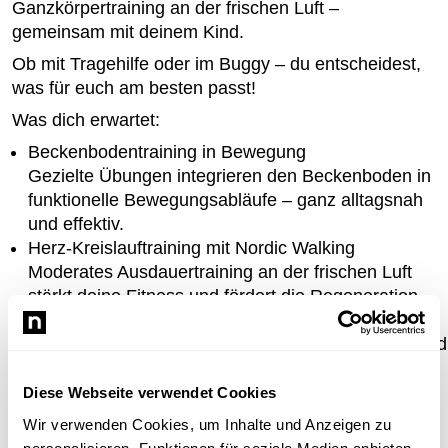
Ganzkörpertraining an der frischen Luft –
gemeinsam mit deinem Kind.
Ob mit
Tragehilfe
oder im
Buggy
– du entscheidest,
was für euch am besten passt!
Was dich erwartet:
Beckenbodentraining in Bewegung
Gezielte Übungen integrieren den Beckenboden in
funktionelle Bewegungsabläufe – ganz alltagsnah
und effektiv.
Herz-Kreislauftraining mit Nordic Walking
Moderates Ausdauertraining an der frischen Luft
stärkt deine Fitness und fördert die Regeneration.
Funktionelles Krafttraining für Mamas
Angepasste Übungen für Rumpf, Rücken, Beine und
Po unterstützen die Rückbildung und bringen dich
sanft, aber gezielt in Bewegung.
Diese Webseite verwendet Cookies
Mit Baby unterwegs
Wir verwenden Cookies, um Inhalte und Anzeigen zu
Dein Kind ist dabei – ob in der Trage oder im