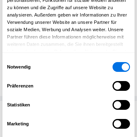
personalisieren, Funktionen für soziale Medien anbieten
Kinderwagen – so wird das Training zu einem
zu können und die Zugriffe auf unsere Website zu
gemeinsamen Erlebnis.
analysieren. Außerdem geben wir Informationen zu Ihrer
Ein Kurs für frische Luft, neue Energie und ein
Verwendung unserer Website an unsere Partner für
starkes Körpergefühl – mit Kind & Bewegung in
soziale Medien, Werbung und Analysen weiter. Unsere
Balance.
Partner führen diese Informationen möglicherweise mit
weiteren Daten zusammen, die Sie ihnen bereitgestellt
haben oder die sie im Rahmen Ihrer Nutzung der Dienste
gesammelt haben.
Einwilligungsauswahl
Notwendig
Julia Saller
JS
Miss Belly & Kids
Präferenzen
Statistiken
Passend zum Thema
Marketing