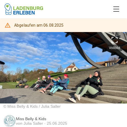
Abgelaufen am
06.08.2025
Vollbild
©
Miss Belly & Kids
/
Julia Saller
Miss Belly & Kids
von
Julia Saller
·
25.06.2025