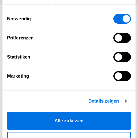
haben oder die sie im Rahmen Ihrer Nutzung der Dienste
gesammelt haben.
Passend zum Thema
Einwilligungsauswahl
Notwendig
Präferenzen
Statistiken
Marketing
Details zeigen
Alle zulassen