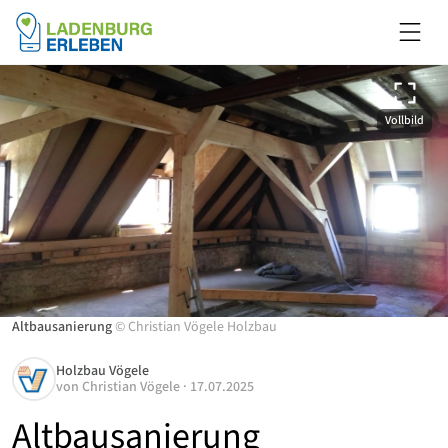
Vollbild
Altbausanierung
©
Christian Vögele Holzbau
Holzbau Vögele
von
Christian Vögele
·
17.07.2025
Altbausanierung