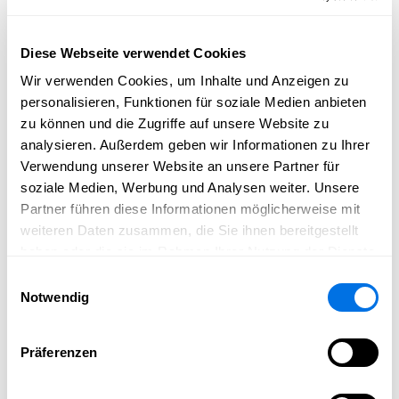
Technikfans kommen bei der eindrucksvollen
Fahrzeugausstellung auf ihre Kosten. Hier haben Groß
Diese Webseite verwendet Cookies
und Klein die Gelegenheit, Einsatzfahrzeuge aus
Wir verwenden Cookies, um Inhalte und Anzeigen zu
nächster Nähe zu betrachten und sich über die Arbeit
personalisieren, Funktionen für soziale Medien anbieten
der Feuerwehr zu informieren.
zu können und die Zugriffe auf unsere Website zu
Die Feuerwehr Ladenburg freut sich auf zahlreiche
analysieren. Außerdem geben wir Informationen zu Ihrer
Besucher und einen erlebnisreichen Tag für die ganze
Verwendung unserer Website an unsere Partner für
Familie!
soziale Medien, Werbung und Analysen weiter. Unsere
Partner führen diese Informationen möglicherweise mit
weiteren Daten zusammen, die Sie ihnen bereitgestellt
haben oder die sie im Rahmen Ihrer Nutzung der Dienste
Vollbild
gesammelt haben.
Einwilligungsauswahl
Notwendig
©
Feuerwehr Ladenburg
Präferenzen