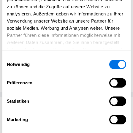
Dein Kind ist dabei – ob in der Trage oder im
zu können und die Zugriffe auf unsere Website zu
Kinderwagen – so wird das Training zu einem
analysieren. Außerdem geben wir Informationen zu Ihrer
gemeinsamen Erlebnis.
Verwendung unserer Website an unsere Partner für
Ein Kurs für frische Luft, neue Energie und ein starkes
soziale Medien, Werbung und Analysen weiter. Unsere
Körpergefühl – mit Kind & Bewegung in Balance.
Partner führen diese Informationen möglicherweise mit
weiteren Daten zusammen, die Sie ihnen bereitgestellt
haben oder die sie im Rahmen Ihrer Nutzung der Dienste
gesammelt haben.
Einwilligungsauswahl
Notwendig
Julia Saller
JS
Miss Belly & Kids
Präferenzen
Statistiken
Passend zum Thema
Marketing