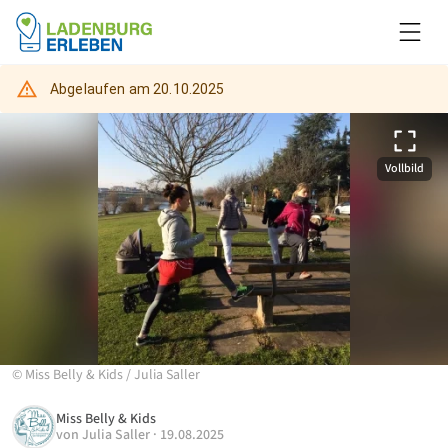
Abgelaufen am
20.10.2025
Vollbild
©
Miss Belly & Kids
/
Julia Saller
Miss Belly & Kids
von
Julia Saller
·
19.08.2025