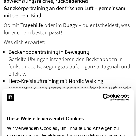
abwechslungsreiches, rückbildendes
Ganzkörpertraining an der frischen Luft – gemeinsam
mit deinem Kind.
Ob mit
Tragehilfe
oder im
Buggy
– du entscheidest, was
für euch am besten passt!
Was dich erwartet:
Beckenbodentraining in Bewegung
Gezielte Übungen integrieren den Beckenboden in
funktionelle Bewegungsabläufe – ganz alltagsnah und
effektiv.
Herz-Kreislauftraining mit Nordic Walking
Moderates Ausdauertraining an der frischen Luft stärkt
deine Fitness und fördert die Regeneration.
Funktionelles Krafttraining für Mamas
Angepasste Übungen für Rumpf, Rücken, Beine und Po
unterstützen die Rückbildung und bringen dich sanft,
Diese Webseite verwendet Cookies
aber gezielt in Bewegung.
Wir verwenden Cookies, um Inhalte und Anzeigen zu
Mit Baby unterwegs
personalisieren, Funktionen für soziale Medien anbieten