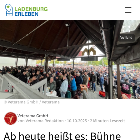
Vollbild
©
Veterama GmbH
/
Veterama
Veterama GmbH
von
Veterama Redaktion
·
10.10.2025
·
2 Minuten Lesezeit
Ab heute heißt es: Bühne