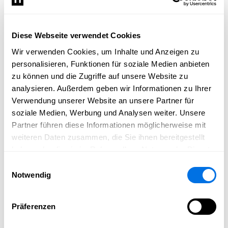
sind das Herzstück unserer Veranstaltung: Treffen mit
Gleichgesinnten, Clubauftritte, Technik‑Austausch und
emotionale Momente vor glänzenden Karosserien.
Diese Webseite verwendet Cookies
Für Aussteller heißt das: morgen sind Ihre Highlights
Wir verwenden Cookies, um Inhalte und Anzeigen zu
dran – Ihre Projekte, Ihre Exponate und Ihre
personalisieren, Funktionen für soziale Medien anbieten
Leidenschaft. Für Besucher: der Moment, all das zu
zu können und die Zugriffe auf unsere Website zu
erkunden, was Sie vorher nur auf Bilderlisten oder
analysieren. Außerdem geben wir Informationen zu Ihrer
Geschichten gesehen haben. Frühe Nebelfetzen über
Verwendung unserer Website an unsere Partner für
dem Gelände, Lichtreflexe auf Chromteilen, das Rascheln
soziale Medien, Werbung und Analysen weiter. Unsere
von Prospekten – morgen wird es Intensiv und
Partner führen diese Informationen möglicherweise mit
unvergesslich.
weiteren Daten zusammen, die Sie ihnen bereitgestellt
haben oder die sie im Rahmen Ihrer Nutzung der Dienste
Wir sind dankbar für den heutigen Tag – und gespannt
gesammelt haben.
auf all das, was noch kommt. Seien Sie dabei, wenn die
Einwilligungsauswahl
VETERAMA ihre volle Stärke zeigt – mit Leidenschaft,
Notwendig
Technik und Gemeinschaft.
Präferenzen