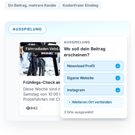
Ein Beitrag, mehrere Kanäle
Kostenfreier Einstieg
AUSSPIELUNG
AUSSPIELUNG
Fahrradladen VeloLiebe
Wo soll dein Beitrag
erscheinen?
Newsload Profil
✓
Eigene Website
✓
Frühlings-Check am Samstag
Diese Woche sind noch 3 Werkstatt-Slots frei.
Instagram
✓
Samstag von 10:00 bis 14:00 gibt es kostenlose
Newsload
Probefahrten mit City- und E-Bikes.
Weiteren Ort verbinden
842
3 Orte ausgewählt