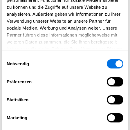
personalisieren, Funktionen für soziale Medien anbieten
zu können und die Zugriffe auf unsere Website zu
analysieren. Außerdem geben wir Informationen zu Ihrer
Verwendung unserer Website an unsere Partner für
soziale Medien, Werbung und Analysen weiter. Unsere
Partner führen diese Informationen möglicherweise mit
NETZWERKEFFEKT
weiteren Daten zusammen, die Sie ihnen bereitgestellt
Mehr Reichweite durch
haben oder die sie im Rahmen Ihrer Nutzung der Dienste
gesammelt haben.
Einwilligungsauswahl
Netzwerke
Notwendig
Newsload bietet Zugang zu regionalen und
Präferenzen
thematischen Ökosystemen über die eigene
Inhalte verbreitet, neue Kontakte geknüpft und
auf Wissen zugegriffen werden kann.
Statistiken
Marketing