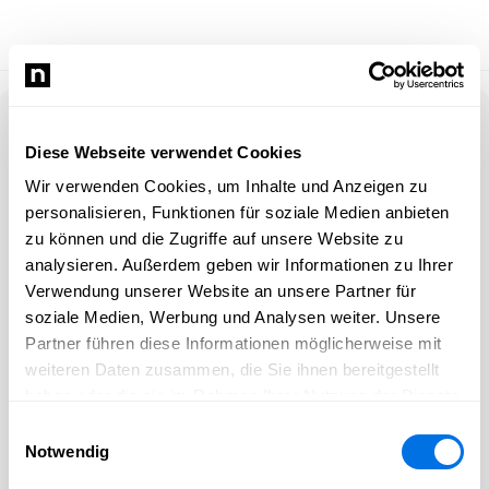
Anmelden
Diese Webseite verwendet Cookies
Wir verwenden Cookies, um Inhalte und Anzeigen zu
E-Mail-Adresse
personalisieren, Funktionen für soziale Medien anbieten
zu können und die Zugriffe auf unsere Website zu
Passwort
analysieren. Außerdem geben wir Informationen zu Ihrer
Verwendung unserer Website an unsere Partner für
soziale Medien, Werbung und Analysen weiter. Unsere
Partner führen diese Informationen möglicherweise mit
Angemeldet bleiben
weiteren Daten zusammen, die Sie ihnen bereitgestellt
haben oder die sie im Rahmen Ihrer Nutzung der Dienste
ANMELDEN
gesammelt haben.
Einwilligungsauswahl
Notwendig
Passwort vergessen?