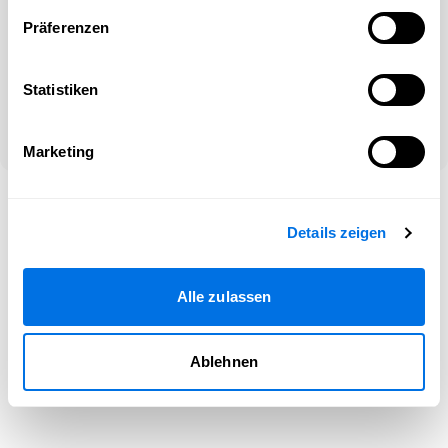
Präferenzen
Oder
Noch kein Konto?
Statistiken
Netzwerke entdecken und registrieren!
Marketing
©2026 Newsload, Newsload ist ein Produkt der Contiago GmbH
–
Hilfe
|
Impressum
|
Rechtliches
|
Cookie-Kontrolle
Details zeigen
Alle zulassen
Ablehnen