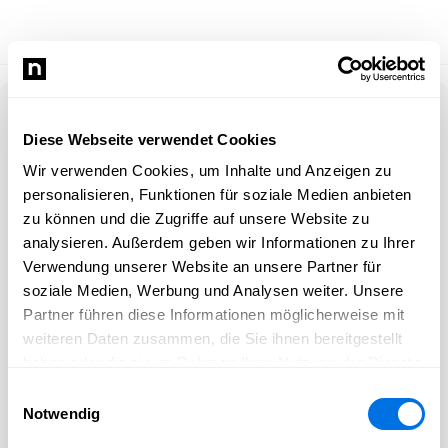
Anmelden
Diese Webseite verwendet Cookies
Wir verwenden Cookies, um Inhalte und Anzeigen zu
E-Mail-Adresse
personalisieren, Funktionen für soziale Medien anbieten
zu können und die Zugriffe auf unsere Website zu
Passwort
analysieren. Außerdem geben wir Informationen zu Ihrer
Verwendung unserer Website an unsere Partner für
soziale Medien, Werbung und Analysen weiter. Unsere
Partner führen diese Informationen möglicherweise mit
Angemeldet bleiben
weiteren Daten zusammen, die Sie ihnen bereitgestellt
haben oder die sie im Rahmen Ihrer Nutzung der Dienste
ANMELDEN
gesammelt haben.
Einwilligungsauswahl
Notwendig
Passwort vergessen?