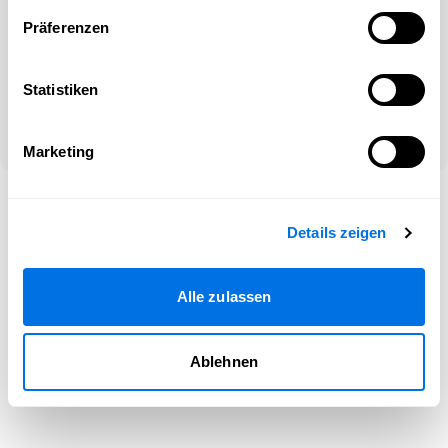
Präferenzen
Oder
Noch kein Konto?
Statistiken
Netzwerke entdecken und registrieren!
Marketing
©2026 Newsload, Newsload ist ein Produkt der Contiago GmbH
–
Hilfe
|
Impressum
|
Rechtliches
|
Cookie-Kontrolle
Details zeigen
Alle zulassen
Ablehnen