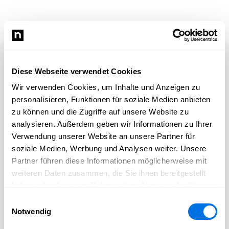
Anmelden
Diese Webseite verwendet Cookies
Wir verwenden Cookies, um Inhalte und Anzeigen zu
E-Mail-Adresse
personalisieren, Funktionen für soziale Medien anbieten
zu können und die Zugriffe auf unsere Website zu
Passwort
analysieren. Außerdem geben wir Informationen zu Ihrer
Verwendung unserer Website an unsere Partner für
soziale Medien, Werbung und Analysen weiter. Unsere
Partner führen diese Informationen möglicherweise mit
Angemeldet bleiben
weiteren Daten zusammen, die Sie ihnen bereitgestellt
haben oder die sie im Rahmen Ihrer Nutzung der Dienste
ANMELDEN
gesammelt haben.
Einwilligungsauswahl
Notwendig
Passwort vergessen?