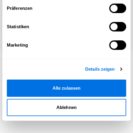
Präferenzen
Oder
Noch kein Konto?
Statistiken
Netzwerke entdecken und registrieren!
Marketing
©2026 Newsload, Newsload ist ein Produkt der Contiago GmbH
–
Hilfe
|
Impressum
|
Rechtliches
|
Cookie-Kontrolle
Details zeigen
Alle zulassen
Ablehnen