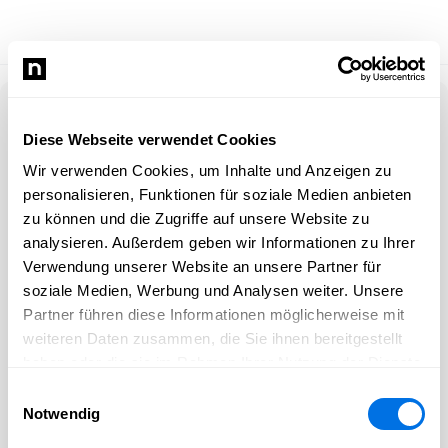
Anmelden
Diese Webseite verwendet Cookies
Wir verwenden Cookies, um Inhalte und Anzeigen zu
E-Mail-Adresse
personalisieren, Funktionen für soziale Medien anbieten
zu können und die Zugriffe auf unsere Website zu
Passwort
analysieren. Außerdem geben wir Informationen zu Ihrer
Verwendung unserer Website an unsere Partner für
soziale Medien, Werbung und Analysen weiter. Unsere
Partner führen diese Informationen möglicherweise mit
Angemeldet bleiben
weiteren Daten zusammen, die Sie ihnen bereitgestellt
haben oder die sie im Rahmen Ihrer Nutzung der Dienste
ANMELDEN
gesammelt haben.
Einwilligungsauswahl
Notwendig
Passwort vergessen?