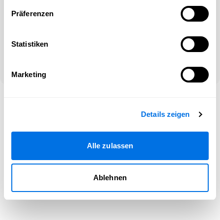
Präferenzen
Oder
Noch kein Konto?
Statistiken
Netzwerke entdecken und registrieren!
Marketing
©2026 Newsload, Newsload ist ein Produkt der Contiago GmbH
–
Hilfe
|
Impressum
|
Rechtliches
|
Cookie-Kontrolle
Details zeigen
Alle zulassen
Ablehnen