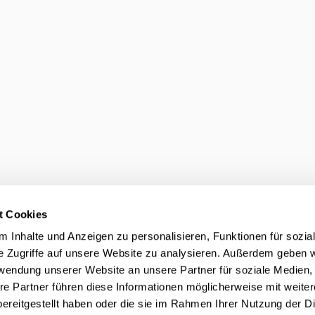
Adresszusatz
PLZ / Ort *
Nach Ort, Postleitzah
Land
*
Deutschland
Branche
*
Wähle die Branche, die am be
später noch ändern oder wei
Suche nach deiner 
t Cookies
 Inhalte und Anzeigen zu personalisieren, Funktionen für sozia
e Zugriffe auf unsere Website zu analysieren. Außerdem geben w
rwendung unserer Website an unsere Partner für soziale Medien
re Partner führen diese Informationen möglicherweise mit weite
ereitgestellt haben oder die sie im Rahmen Ihrer Nutzung der D