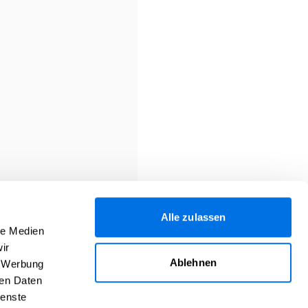
l oder Stadtteil suchen...
sten zu deiner Organisation passt. Du kannst die Branche
tere hinzufügen.
Branche
Alle zulassen
le Medien
ir
Ablehnen
WEITER
, Werbung
ren Daten
ienste