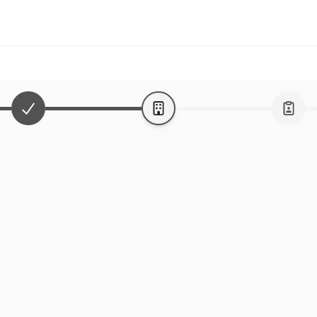
Registrieren
/
Organisation an
Organisationsname m
Der vollständige Name deiner
Anzeigename
Straße und Hausnum