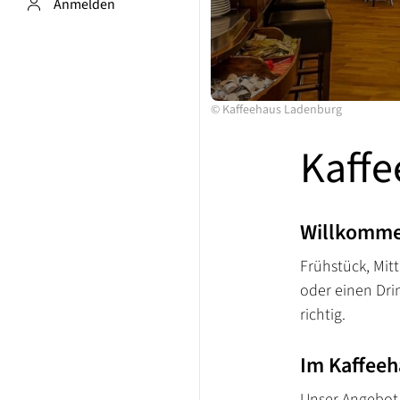
Anmelden
©
Kaffeehaus Ladenburg
Kaff
Willkomme
Frühstück, Mit
oder einen Dri
richtig.
Im Kaffeeh
Unser Angebot 