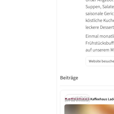
Suppen, Salate
saisonale Geri
köstliche Kuch
leckere Dessert
Einmal monatli
Frühstücksbuf
auf unserem Ma
Website besuch
Beiträge
Kaffeehaus La