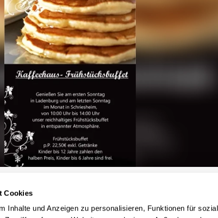
ücksbuffet
im Kaffeehaus Ladenburg unser reichhaltiges Frühstücksbuffet in entspann
t Cookies
ränke, Kinder bis 12 Jahre zahlen den halben Preis, Kinder bis 6...
 Inhalte und Anzeigen zu personalisieren, Funktionen für sozia