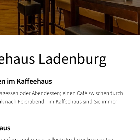
eehaus Ladenburg
n im Kaffeehaus
tagessen oder Abendessen; einen Café zwischendurch
nk nach Feierabend - im Kaffeehaus sind Sie immer
aus
umfasst mehrere exzellente Frühstücksvarianten,