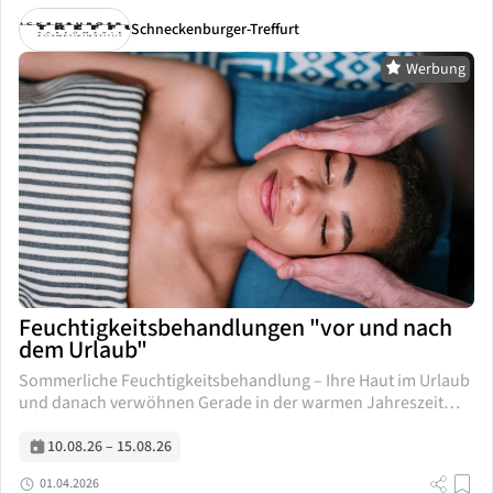
Schneckenburger-Treffurt
Werbung
Feuchtigkeitsbehandlungen "vor und nach
dem Urlaub"
Sommerliche Feuchtigkeitsbehandlung – Ihre Haut im Urlaub
und danach verwöhnen Gerade in der warmen Jahreszeit
und während des Urlaubs ist die Haut besonderen
Belastungen ausgesetzt: Sonne, Wind und Salzwasser
10.08.26
–
15.08.26
trocknen...
01.04.2026