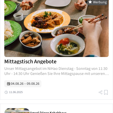
Werbung
Mittagstisch Angebote
Unser Mittagsangebot im NiHao Dienstag - Sonntag von 11:30
Uhr - 14:30 Uhr Genießen Sie Ihre Mittagspause mit unseren
frisch zubereiteten Spezialitäten! Kommen Sie vorbei und
erleben Sie die feine,...
04.08.26
–
09.08.26
11.06.2025
Amed Döner Kebabhaus