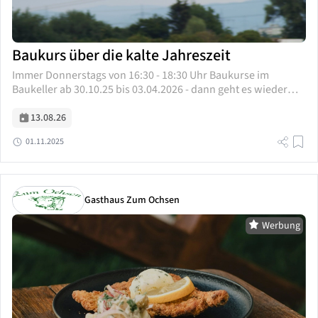
Baukurs über die kalte Jahreszeit
Immer Donnerstags von 16:30 - 18:30 Uhr Baukurse im
Baukeller ab 30.10.25 bis 03.04.2026 - dann geht es wieder
raus auf den Platz! Wähle einfach die 0172 630 2750, da...
13.08.26
01.11.2025
Gasthaus Zum Ochsen
Werbung