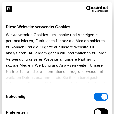
Angebote für Sie:...
02.06.2025
Bella Marina Pizzeria & Gelateria
Diese Webseite verwendet Cookies
Werbung
Wir verwenden Cookies, um Inhalte und Anzeigen zu
personalisieren, Funktionen für soziale Medien anbieten
zu können und die Zugriffe auf unsere Website zu
analysieren. Außerdem geben wir Informationen zu Ihrer
Verwendung unserer Website an unsere Partner für
soziale Medien, Werbung und Analysen weiter. Unsere
Partner führen diese Informationen möglicherweise mit
weiteren Daten zusammen, die Sie ihnen bereitgestellt
haben oder die sie im Rahmen Ihrer Nutzung der Dienste
gesammelt haben.
Einwilligungsauswahl
10% Rabatt für Selbstabholer
Notwendig
Zur feierlichen Neueröffnung der Bella Marina Pizzeria &
Gelateria laden wir Sie herzlich ein, die besondere Vielfalt
unseres Angebotes zu entdecken. Wir stehen für Genuss aus
Präferenzen