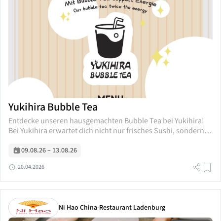
Yukihira Bubble Tea
Entdecke unseren hausgemachten Bubble Tea bei Yukihira!
Bei Yukihira erwartet dich nicht nur frisches Sushi, sondern
auch unser einzigartiger, selbst gemachter Bubble Tea! Wir
kreieren unsere Bubble Teas mit viel...
09.08.26
–
13.08.26
20.04.2026
Ni Hao China-Restaurant Ladenburg