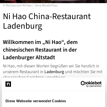
©
Restaurant Ni Hao
/
Jena Musterfrau
Ni Hao China-Restaurant
Ladenburg
Willkommen im „Ni Hao“, dem
chinesischen Restaurant in der
Ladenburger Altstadt
Ni Hao, mit diesen Worten begrüßen wir Sie herzlich in
unserem Restaurant in
Ladenburg
und möchten Sie mit
chinesischen Gerichten verwöhnen …
Seit Eröffnung 2010 setzen wir vom
Ni Hao China-
Restaurant
alles daran, tadellosen Service und eine
einzigartige, kulinarische Reise durch die asiatische
Diese Webseite verwendet Cookies
Küche zu bieten.