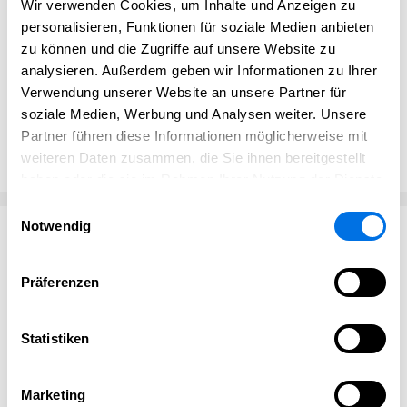
Wir verwenden Cookies, um Inhalte und Anzeigen zu
Beim
Ni Hao China-Restaurant
in
Ladenburg
speisen Sie
personalisieren, Funktionen für soziale Medien anbieten
wirklich authentisch, weshalb unsere Kunden gerne
zu können und die Zugriffe auf unsere Website zu
wieder kommen. Worauf warten Sie? Buchen Sie noch
analysieren. Außerdem geben wir Informationen zu Ihrer
heute einen Tisch:
Telefon 06203-180889
Verwendung unserer Website an unsere Partner für
Guten Appetit wünscht Ihnen Ihre
Wei-Wei
soziale Medien, Werbung und Analysen weiter. Unsere
Partner führen diese Informationen möglicherweise mit
Website besuchen
weiteren Daten zusammen, die Sie ihnen bereitgestellt
haben oder die sie im Rahmen Ihrer Nutzung der Dienste
gesammelt haben.
Einwilligungsauswahl
Notwendig
Kontakt
Präferenzen
Ni Hao China-Restaurant Ladenburg
Hauptstraße 36-38
68526 Ladenburg
Statistiken
06203 - 180889
nihao-ladenburg@gmx.de
Marketing