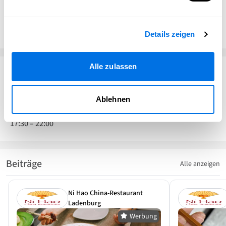
www.nihao-ladenburg.de
Gutschein-Einlösestelle
Hier kannst du deinen
Ladenburg Gutschein
einlösen.
Details zeigen
Alle zulassen
Öffnungszeiten
Dienstag – Sonntag
Ablehnen
11:30
–
14:30
17:30
–
22:00
Beiträge
Alle anzeigen
Ni Hao China-Restaurant
Ladenburg
Werbung