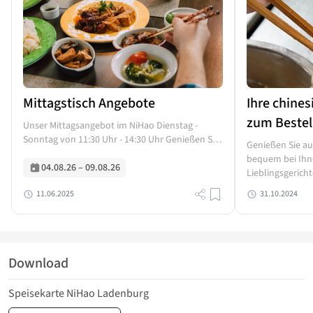
Mittagstisch Angebote
Ihre chines
zum Bestel
Unser Mittagsangebot im NiHao Dienstag -
Sonntag von 11:30 Uhr - 14:30 Uhr Genießen Sie
Genießen Sie au
Ihre Mittagspause mit unseren frisch
bequem bei Ihne
zubereiteten Spezialitäten! Kommen Sie vorbei
04.08.26
–
09.08.26
Lieblingsgerich
und erleben Sie die feine,...
bekannt für sei
11.06.2025
31.10.2024
traditionellen 
oder 0173-81429
Download
Speisekarte NiHao Ladenburg