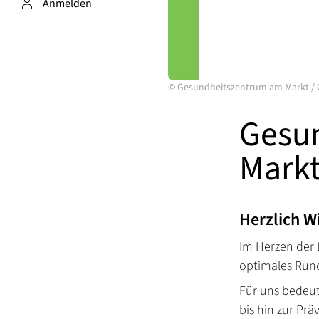
Anmelden
©
Gesundheitszentrum am Markt
/
Gesu
Mark
Herzlich 
Im Herzen der 
optimales Ru
Für uns bedeut
bis hin zur Prä