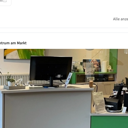
en
Alle anz
ntrum am Markt