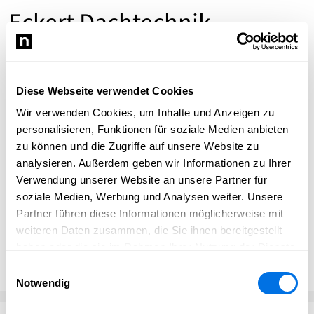
Eckert Dachtechnik
Herzlich Willkommen bei Eckert
Dachtechnik GmbH - Ihr Meisterbetrieb
Diese Webseite verwendet Cookies
in Ladenburg
Wir verwenden Cookies, um Inhalte und Anzeigen zu
personalisieren, Funktionen für soziale Medien anbieten
Als Inhabergeführter Meisterbetrieb der
zu können und die Zugriffe auf unsere Website zu
Dachdeckerinnung Mannheim sind wir Ihr Partner für
analysieren. Außerdem geben wir Informationen zu Ihrer
ganzheitliche Lösungen rund um Dach-, Wand- und
Verwendung unserer Website an unsere Partner für
Abdichtungstechnik. Neben kompromissloser Qualität
soziale Medien, Werbung und Analysen weiter. Unsere
erwartet Sie bei uns Nachhaltigkeit, Zuverlässigkeit und
Partner führen diese Informationen möglicherweise mit
ausgewählte Fachleute, die ihr Handwerk verstehen.
weiteren Daten zusammen, die Sie ihnen bereitgestellt
haben oder die sie im Rahmen Ihrer Nutzung der Dienste
Website besuchen
gesammelt haben.
Einwilligungsauswahl
Notwendig