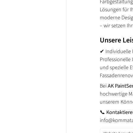
Farbgestaltung
Lösungen für I
moderne Desig
– wir setzen I
Unsere Lei
✔ Individuelle
Professionelle
und spezielle 
Fassadenrenov
Bei
AK PaintSe
hochwertige Mat
unserem Können
📞
Kontaktiere
info@kommata