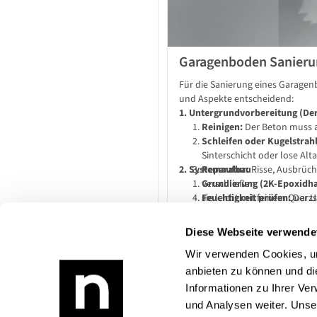
Garagenboden Sanieru
Für die Sanierung eines Garagenb
und Aspekte entscheidend:
1. Untergrundvorbereitung (Der
Reinigen:
Der Beton muss ab
Schleifen oder Kugelstrah
Sinterschicht oder lose Al
2. Systemaufbau
Reparatur:
Risse, Ausbrüch
verschließen.
Grundierung (2K-Epoxidha
Feuchtigkeit prüfen:
sie leicht mit feinem Quar
Der U
Feuchtigkeit von unten mus
Hauptbeschichtung (Verlau
3. Wichtige Verarbeitungshinwe
Epoxidharz (EP):
Extrem har
Diese Webseite verwende
(kann im Einfahrtsbereich v
Topfzeit beachten:
Zweikom
Polyurethan (PU):
Anmischen bleibt oft nur ei
Etwas ela
Wir verwenden Cookies, um
Versiegelung / Topcoat (Op
Temperatur:
Boden- und U
anbieten zu können und di
Weichmachern aus Autoreife
Aushärtung meist nicht unte
Informationen zu Ihrer Ve
Entlüften:
Bei dickeren Ver
und Analysen weiter. Unse
entlüftet werden, um Luftb