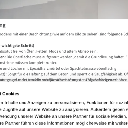
ng
odens mit einer Beschichtung (wie auf dem Bild zu sehen) sind folgende Sch
 wichtigste Schritt)
solut frei von Ölen, Fetten, Moos und altem Abrieb sein.
len:
Die Oberfläche muss aufgeraut werden, damit die Grundierung haftet. E
tanstriche müssen komplett runter.
e und Löcher mit Epoxidharzmörtel oder Spachtelmasse ebenflächig
rz):
Sorgt für die Haftung auf dem Beton und sperrt die Saugfähigkeit ab. Of
zsand abgesandet, um die mechanische Haftung der Folgeschicht zu erhöhen
ntergrund muss trocken sein (Restfeuchte meist < 4 %). Aufsteigende
s ausgeschlossen sein, sonst wirft die Beschichtung später Blasen.
fsschicht):
ise
t, chemikalienbeständig (gegen Öl, Benzin, Streusalz), aber meist nicht UV-
t Cookies
ergilben).
ponentige Systeme (Basis und Härter) reagieren chemisch. Nach dem
n Zeitfenster von 20–40 Minuten zur Verarbeitung.
stischer (gut bei feinen Vibrationsrissen) und oft UV-beständiger.
 Inhalte und Anzeigen zu personalisieren, Funktionen für sozia
tional):
mgebungstemperatur sollten während der Verarbeitung und gesamten
Eine transparente oder matte Endversiegelung schützt vor
e Zugriffe auf unsere Website zu analysieren. Außerdem geben w
n (verhindert das sogenannte "Reifenkleben") und erhöht die Kratzfestigke
r 10–12 °C fallen.
rwendung unserer Website an unsere Partner für soziale Medien
laufsschichten muss das Material direkt nach dem Auftrag mit einer Stachel
re Partner führen diese Informationen möglicherweise mit weite
lasen zu entfernen.