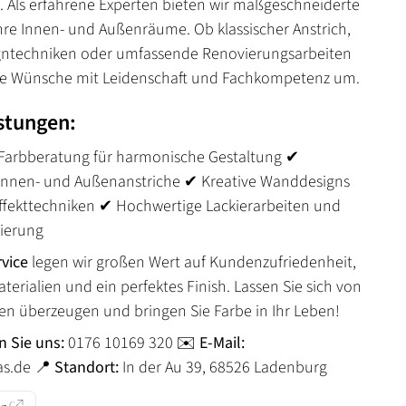
. Als erfahrene Experten bieten wir maßgeschneiderte
hre Innen- und Außenräume. Ob klassischer Anstrich,
ntechniken oder umfassende Renovierungsarbeiten
hre Wünsche mit Leidenschaft und Fachkompetenz um.
stungen:
 Farbberatung für harmonische Gestaltung ✔
 Innen- und Außenanstriche ✔ Kreative Wanddesigns
Effekttechniken ✔ Hochwertige Lackierarbeiten und
ierung
rvice
legen wir großen Wert auf Kundenzufriedenheit,
erialien und ein perfektes Finish. Lassen Sie sich von
 überzeugen und bringen Sie Farbe in Ihr Leben!
n Sie uns:
0176 10169 320 ✉️
E-Mail:
s.de 📍
Standort:
In der Au 39, 68526 Ladenburg