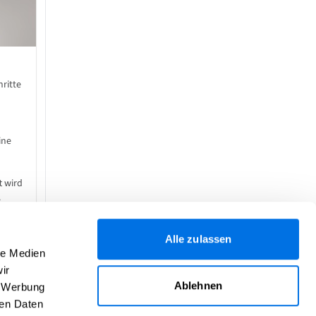
ritte
ine
t wird
.
stabil
Alle zulassen
le Medien
ir
it.
Ablehnen
, Werbung
walze
ren Daten