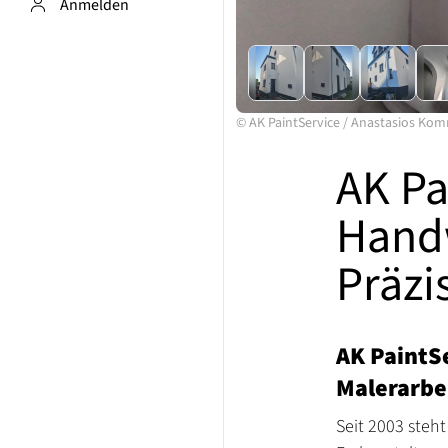
Anmelden
©
AK PaintService
/
Anastasios Ko
AK Pa
Hand
Präzi
AK PaintSe
Malerarbe
Seit 2003 steh