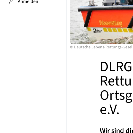
Anmelden
©
Deutsche Lebens-Rettungs-Gesell
DLRG 
Rettu
Orts
e.V.
Wir sind d