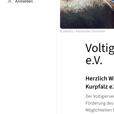
Anmelden
©
pexels
/
Alexander Dummer
Volti
e.V.
Herzlich W
Kurpfalz e.
Der Voltigierver
Förderung des V
Möglichkeiten f