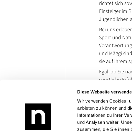
richtet sich so
Einsteiger im 
Jugendlichen a
Bei uns erlebe
Sport und Natu
Verantwortungs
und Mäggi sind 
sie auf ihrem s
Egal, ob Sie n
sportliche Erf
Voltigierverein
Diese Webseite verwende
Trainingsprogr
Wir verwenden Cookies, um
Atmosphäre.
anbieten zu können und di
Informationen zu Ihrer Ve
Website besuch
und Analysen weiter. Unse
zusammen, die Sie ihnen b