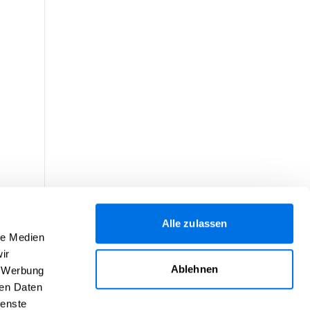
Alle zulassen
le Medien
ir
Ablehnen
, Werbung
ren Daten
ienste