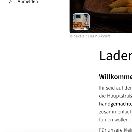
Anmelden
©
pexels
/
Engin Akyurt
Lade
Willkomme
Ihr seid auf d
die Hauptstraß
handgemachte
zusammenläuf
fühlen wollen.
Für unsere kle