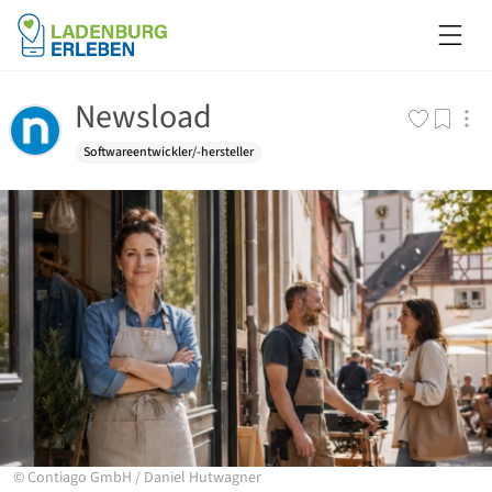
Newsload
Softwareentwickler/-hersteller
©
Contiago GmbH
/
Daniel Hutwagner