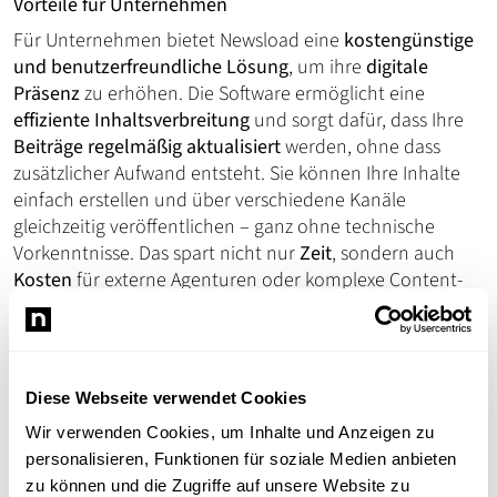
Vorteile für Unternehmen
Für Unternehmen bietet Newsload eine
kostengünstige
und benutzerfreundliche Lösung
, um ihre
digitale
Präsenz
zu erhöhen. Die Software ermöglicht eine
effiziente Inhaltsverbreitung
und sorgt dafür, dass Ihre
Beiträge regelmäßig aktualisiert
werden, ohne dass
zusätzlicher Aufwand entsteht. Sie können Ihre Inhalte
einfach erstellen und über verschiedene Kanäle
gleichzeitig veröffentlichen – ganz ohne technische
Vorkenntnisse. Das spart nicht nur
Zeit
, sondern auch
Kosten
für externe Agenturen oder komplexe Content-
Management-Systeme.
Vorteile für Vereine und Organisationen
Auch für Vereine und Organisationen ist Newsload die
Diese Webseite verwendet Cookies
ideale Lösung, um ihre
Mitglieder zu informieren
und
ihre
digitale Kommunikation
zu optimieren. Sie können
Wir verwenden Cookies, um Inhalte und Anzeigen zu
Veranstaltungen, Neuigkeiten und Angebote einfach
personalisieren, Funktionen für soziale Medien anbieten
teilen, den Austausch fördern und die Sichtbarkeit
zu können und die Zugriffe auf unsere Website zu