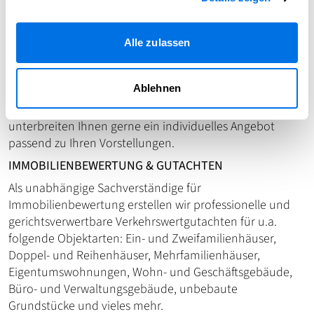
Gerne unterstützen wir Sie auch mit Rat und Tat beim
Kauf einer Bestandsimmobilie. Hierbei begleiten wir Sie
gerne bei Besichtigungsterminen. Sie erhalten dabei von
Alle zulassen
uns eine fachmännische Einschätzung zur Substanz und
Wertigkeit der Immobilie. Außerdem können wir eine
Ablehnen
beratende Funktion im Zusammenhang mit Ihrem
Bauvorhaben übernehmen. Sprechen Sie uns an, wir
unterbreiten Ihnen gerne ein individuelles Angebot
passend zu Ihren Vorstellungen.
IMMOBILIENBEWERTUNG & GUTACHTEN
Als unabhängige Sachverständige für
Immobilienbewertung erstellen wir professionelle und
gerichtsverwertbare Verkehrswertgutachten für u.a.
folgende Objektarten: Ein- und Zweifamilienhäuser,
Doppel- und Reihenhäuser, Mehrfamilienhäuser,
Eigentumswohnungen, Wohn- und Geschäftsgebäude,
Büro- und Verwaltungsgebäude, unbebaute
Grundstücke und vieles mehr.