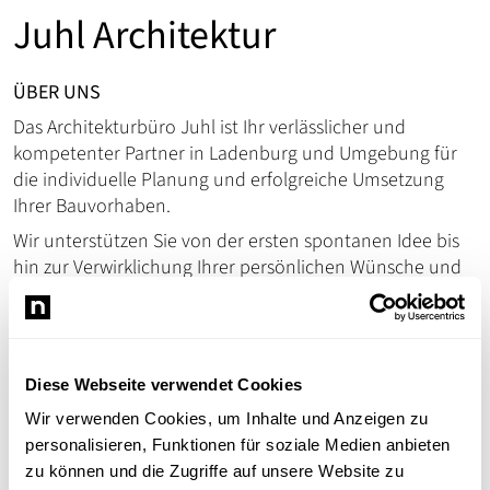
Juhl Architektur
ÜBER UNS
Das Architekturbüro Juhl ist Ihr verlässlicher und
kompetenter Partner in Ladenburg und Umgebung für
die individuelle Planung und erfolgreiche Umsetzung
Ihrer Bauvorhaben.
Wir unterstützen Sie von der ersten spontanen Idee bis
hin zur Verwirklichung Ihrer persönlichen Wünsche und
Vorstellungen. Hierbei verstehen wir uns nicht nur als
Architekt an der Seite unserer Bauherren, sondern
vielmehr als vertrauensvoller Partner, der in allen
Belangen beratend zur Seite steht und unterstützt, wenn
Diese Webseite verwendet Cookies
Sie um einen Rat dankbar sind. Transparenz ist uns
Wir verwenden Cookies, um Inhalte und Anzeigen zu
wichtig, Vertrauen eine Voraussetzung und
personalisieren, Funktionen für soziale Medien anbieten
Verlässlichkeit eine Selbstverständlichkeit.
zu können und die Zugriffe auf unsere Website zu
Seit Anfang des Jahres 2020 besteht eine starke