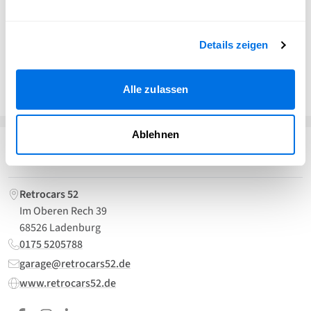
Partnerbetriebe. Eine vollständige und qualitativ
hochwertige Dokumentation ist gegeben. Eine seriöse
und umfassende Beratung sowie Vermittlung werden
Details zeigen
gewährleistet.
Website besuchen
Alle zulassen
Ablehnen
Kontakt
Retrocars 52
Im Oberen Rech 39
68526 Ladenburg
0175 5205788
garage@retrocars52.de
www.retrocars52.de