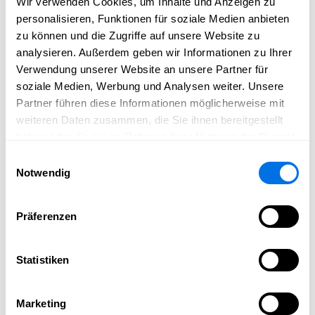
Wir verwenden Cookies, um Inhalte und Anzeigen zu
Retrocars 52
personalisieren, Funktionen für soziale Medien anbieten
zu können und die Zugriffe auf unsere Website zu
analysieren. Außerdem geben wir Informationen zu Ihrer
Mission & Vision von Retrocars 52
Verwendung unserer Website an unsere Partner für
soziale Medien, Werbung und Analysen weiter. Unsere
Vision
Partner führen diese Informationen möglicherweise mit
Handel und Vermittlung von klassischen Coupés und
weiteren Daten zusammen, die Sie ihnen bereitgestellt
Cabriolets aus den 1950er bis 1990er Jahren für Kunden,
haben oder die sie im Rahmen Ihrer Nutzung der Dienste
die an erschwinglichen und ästhetisch ansprechenden
gesammelt haben.
Einwilligungsauswahl
Klassikern interessiert sind.
Notwendig
Unternehmensgrundsätze
Die Auswahl und der Ankauf wertvoller Fahrzeuge in
Präferenzen
Deutschland, Europa und Amerika erfolgen mit hoher
Professionalität. In unserer eigenen Werkstatt werden
Statistiken
die Fahrzeuge anhand einer detaillierten Checkliste
genau begutachtet. Die Aufbereitung und Restauration
erfolgt durch sorgfältig ausgewählte und erfahrene
Marketing