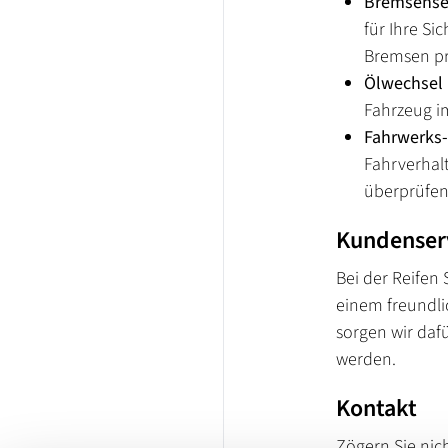
Bremsenser
für Ihre Si
Bremsen pr
Ölwechsel 
Fahrzeug im
Fahrwerks-
Fahrverhalt
überprüfen
Kundenser
Bei der Reifen
einem freundli
sorgen wir dafü
werden.
Kontakt
Zögern Sie nic