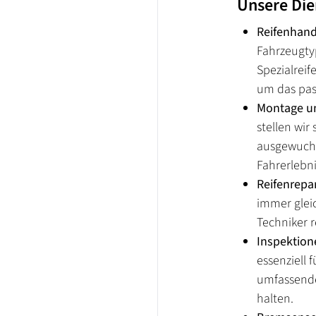
Unsere Die
Reifenhand
Fahrzeugty
Spezialreif
um das pas
Montage un
stellen wir
ausgewucht
Fahrerlebni
Reifenrepar
immer glei
Techniker r
Inspektion
essenziell 
umfassende
halten.