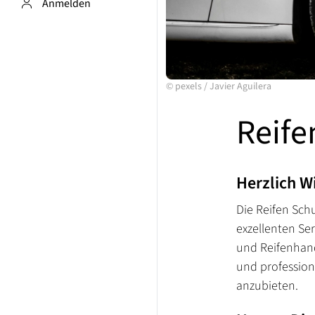
Anmelden
©
pexels
/
Javier Aguilera
Reif
Herzlich 
Die Reifen Sch
exzellenten Se
und Reifenhand
und profession
anzubieten.