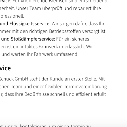
vice:
Funktionierende Bremsen sind entscheidend
cherheit. Unser Team überprüft und repariert Ihre
ofessionell.
und Flüssigkeitsservice:
Wir sorgen dafür, dass Ihr
mer mit den richtigen Betriebsstoffen versorgt ist.
 und Stoßdämpferservice:
Für ein sicheres
en ist ein intaktes Fahrwerk unerlässlich. Wir
 und warten Ihr Fahrwerk umfassend.
vice
 Schuck GmbH steht der Kunde an erster Stelle. Mit
chen Team und einer flexiblen Terminvereinbarung
r, dass Ihre Bedürfnisse schnell und effizient erfüllt
ht, uns zu kontaktieren, um einen Termin zu