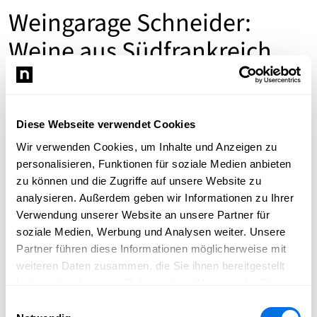
Weingarage Schneider:
Weine aus Südfrankreich
Bonjour in der Weingarage!
Diese Webseite verwendet Cookies
Wir lieben Weine aus Südfrankreich. Sie
Wir verwenden Cookies, um Inhalte und Anzeigen zu
auch?
personalisieren, Funktionen für soziale Medien anbieten
zu können und die Zugriffe auf unsere Website zu
Dann sind Sie bei uns genau richtig. In der Weingarage
analysieren. Außerdem geben wir Informationen zu Ihrer
Schneider finden Sie eine erlesene Auswahl an Weinen
Verwendung unserer Website an unsere Partner für
aus dem
Languedoc
und dem
Vallée du Rhône
.
soziale Medien, Werbung und Analysen weiter. Unsere
Daneben führen wir auch Weine aus anderen Regionen
Partner führen diese Informationen möglicherweise mit
Frankreichs. Weingarage Schneider: Der Weinhandel mit
weiteren Daten zusammen, die Sie ihnen bereitgestellt
Herz in Ladenburg.
haben oder die sie im Rahmen Ihrer Nutzung der Dienste
Alle Weine finden Sie in meinem
Shop
:
Einfach bestellen
gesammelt haben.
Einwilligungsauswahl
& abholen!
Natürlich berate ich auch gerne vor Ort