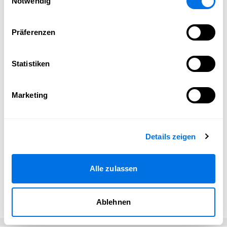
Notwendig
während meiner
Öffnungszeiten
.
Präferenzen
Statistiken
Vollbild
Marketing
Details zeigen
©
Weingarage Schneider - Steffen Schneider
/
Steffen Schneider
Alle zulassen
Website besuchen
Ablehnen