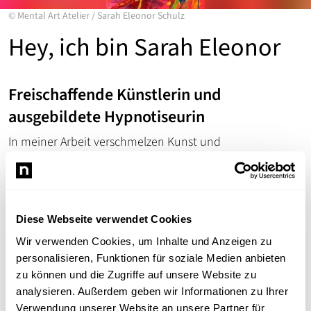
©
Mental Art Atelier
/
Sarah Eleonor Schulz
Hey, ich bin Sarah Eleonor
Freischaffende Künstlerin und
ausgebildete Hypnotiseurin
In meiner Arbeit verschmelzen Kunst und
Unterbewusstsein. Nicht nur in meiner eigenen Kunst,
Ich begleite Menschen in einen Zustand tiefer Präsenz, in
dem ihre inneren Bilder, Erinnerungen und Emotionen
auf der Leinwand Gestalt annehmen. So entstehen
Diese Webseite verwendet Cookies
Werke, die nicht nur betrachtet, sondern gefühlt werden
können. Von kleinen Kursen, über Events bis hin zu einer
Wir verwenden Cookies, um Inhalte und Anzeigen zu
umfassenden Begleitung über mehrere Termine kannst
personalisieren, Funktionen für soziale Medien anbieten
du bei mir deine Kreativität neu entdecken, einzigartige
zu können und die Zugriffe auf unsere Website zu
Momente erleben und ganz du selbst sein.
analysieren. Außerdem geben wir Informationen zu Ihrer
Verwendung unserer Website an unsere Partner für