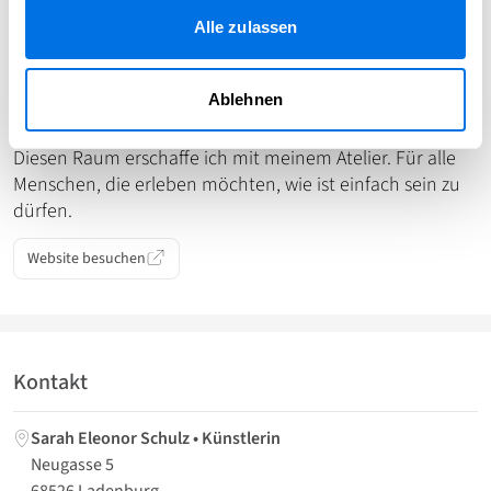
Wir brauchen Raum für Spaß an Kreativität, für
Alle zulassen
gemeinsame Erlebnisse und Events, die uns einander
näher bringen.
Und wir brauchen Raum für Freude, Sinnlichkeit und
Ablehnen
Selbstwirksamkeit. Frei von Wertung.
Diesen Raum erschaffe ich mit meinem Atelier. Für alle
Menschen, die erleben möchten, wie ist einfach sein zu
dürfen.
Website besuchen
Kontakt
Sarah Eleonor Schulz • Künstlerin
Neugasse 5
68526 Ladenburg