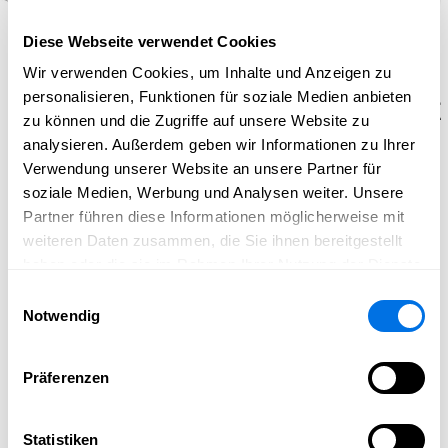
©
OEKOGENO Vielfalt in Ladenburg eG
Diese Webseite verwendet Cookies
Die Vielfalt in Ladenburg eG
Wir verwenden Cookies, um Inhalte und Anzeigen zu
Wohnprojektgenossenschaft
personalisieren, Funktionen für soziale Medien anbieten
zu können und die Zugriffe auf unsere Website zu
analysieren. Außerdem geben wir Informationen zu Ihrer
Unsere Wohnprojektgenossenschaft für
Verwendung unserer Website an unsere Partner für
gemeinschaftliches, bezahlbares & nachhaltiges
soziale Medien, Werbung und Analysen weiter. Unsere
Wohnen
Partner führen diese Informationen möglicherweise mit
Die
Vielfalt in Ladenburg eG
wurde als
weiteren Daten zusammen, die Sie ihnen bereitgestellt
Wohnprojektgenossenschaft
eigens für das
haben oder die sie im Rahmen Ihrer Nutzung der Dienste
Wohnprojekt
im Neubaugebiet Nordstadt-Kurzgewann
gesammelt haben.
Einwilligungsauswahl
gegründet. Als rechtlich
eigenständige
Notwendig
Wohngenossenschaft
vor Ort sorgt sie dafür, dass das
Wohnprojekt dauerhaft in gemeinschaftlicher Hand
Präferenzen
bleibt und nicht spekulativ vermarktet wird.
Die Vielfalt in Ladenburg eG ist ein
Wohngenossenschaftsprojekt
der
OEKOGENO eG
Statistiken