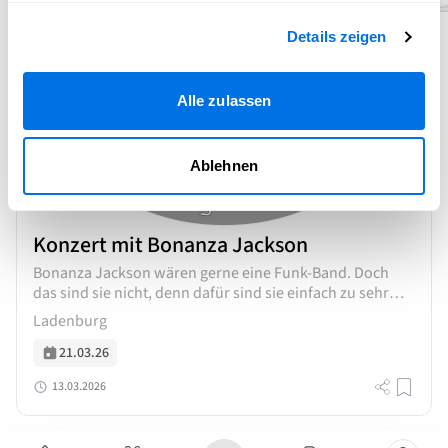
Abgelaufen
Details zeigen
Alle zulassen
Ablehnen
Konzert mit Bonanza Jackson
Bonanza Jackson wären gerne eine Funk-Band. Doch
das sind sie nicht, denn dafür sind sie einfach zu sehr
Pop. Das interessiert sie aber nicht und sie tun weiterhin
Ladenburg
so, als...
21.03.26
13.03.2026