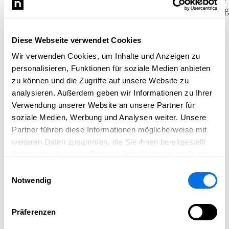
Jährlicher Zuschuss zu den Klassenkassen zur Förderung
von Ausflügen, Projekten und besonderen Aktionen
Diese Webseite verwendet Cookies
Mehr als finanzielle Unterstützung
Wir verwenden Cookies, um Inhalte und Anzeigen zu
Der Förderverein lebt nicht nur von Mitgliedsbeiträgen,
personalisieren, Funktionen für soziale Medien anbieten
sondern vor allem vom Engagement vieler Helferinnen
zu können und die Zugriffe auf unsere Website zu
und Helfer. Ob Sie eigene Ideen einbringen oder
analysieren. Außerdem geben wir Informationen zu Ihrer
tatkräftig mit anpacken möchten – als aktives Mitglied im
Verwendung unserer Website an unsere Partner für
Förderverein sind Sie herzlich willkommen! Jeder
soziale Medien, Werbung und Analysen weiter. Unsere
Beitrag, ob groß oder klein, macht unsere Schule lebens-
Partner führen diese Informationen möglicherweise mit
und liebenswerter.
weiteren Daten zusammen, die Sie ihnen bereitgestellt
haben oder die sie im Rahmen Ihrer Nutzung der Dienste
Mitglied werden und helfen
gesammelt haben.
Einwilligungsauswahl
Notwendig
Wir freuen uns über jedes neue Mitglied! Der
Jahresbeitrag beträgt 24 Euro und kann
selbstverständlich auch höher gewählt werden. Für
Präferenzen
Spenden – auch über den Jahresbeitrag hinaus – stellen