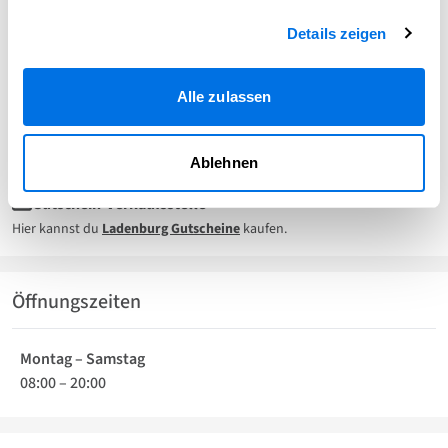
06203 - 180894
Details zeigen
06203 - 16267
dossenheim@edeka-keller.de
Alle zulassen
www.edeka-keller.de
Gutschein-Einlösestelle
Ablehnen
Hier kannst du deinen
Ladenburg Gutschein
einlösen.
Gutschein-Verkaufsstelle
Hier kannst du
Ladenburg Gutscheine
kaufen.
Öffnungszeiten
Montag – Samstag
08:00
–
20:00