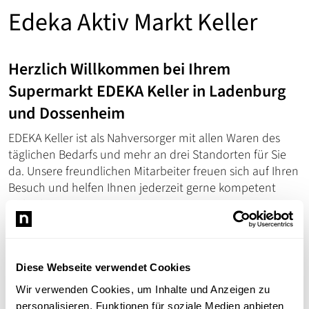
Edeka Aktiv Markt Keller
Herzlich Willkommen bei Ihrem
Supermarkt EDEKA Keller in Ladenburg
und Dossenheim
EDEKA Keller ist als Nahversorger mit allen Waren des
täglichen Bedarfs und mehr an drei Standorten für Sie
da. Unsere freundlichen Mitarbeiter freuen sich auf Ihren
Besuch und helfen Ihnen jederzeit gerne kompetent
weiter!
Unseren größten Markt finden Sie
im Einkaufszentrum in
der Wallstadter Straße in Ladenburg
gleich neben der
Drogerie und weiteren Spezialgeschäften. Im knapp 1800
Diese Webseite verwendet Cookies
Quadratmeter großen Markt bieten wir Ihnen ein
Wir verwenden Cookies, um Inhalte und Anzeigen zu
umfassendes Sortiment von
rund 24.000 verschiedenen
personalisieren, Funktionen für soziale Medien anbieten