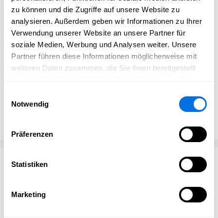
Artikeln
, eine großzügige Frischetheke, eine
zu können und die Zugriffe auf unsere Website zu
umfangreiche Getränkeabteilung
und eine vielfältige
analysieren. Außerdem geben wir Informationen zu Ihrer
Non-Food-Abteilung. Schwerpunkt des Sortiments sind
Verwendung unserer Website an unsere Partner für
regionale Frischeprodukte
– ein Angebot, das wir stets
soziale Medien, Werbung und Analysen weiter. Unsere
erweitern. An unserer zwölf Meter langen
Frischetheke
Partner führen diese Informationen möglicherweise mit
werden Sie von unseren engagierten Mitarbeitern gern
weiteren Daten zusammen, die Sie ihnen bereitgestellt
beraten. Wir bieten Fleisch- und Wurstwaren sowie Käse
haben oder die sie im Rahmen Ihrer Nutzung der Dienste
und Fisch in Bedienung, wobei Sie aus
circa 600
gesammelt haben.
Produkten
wählen können.
Einwilligungsauswahl
Notwendig
Website besuchen
Präferenzen
Statistiken
Kontakt
Edeka Aktiv Markt Keller
Marketing
Wallstadter Strasse 53
68526 Ladenburg