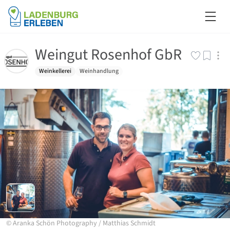
Weingut Rosenhof GbR
Weinkellerei
Weinhandlung
©
Aranka Schön Photography
/
Matthias Schmidt