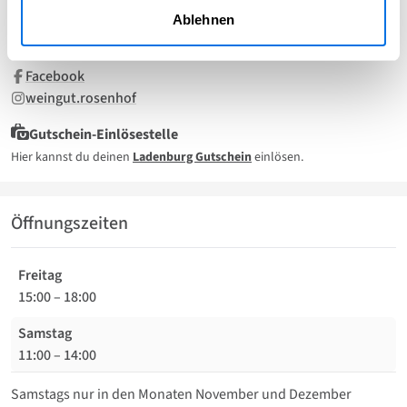
weingut.rosenhof@googlemail.com
Ablehnen
www.weingut-rosenhof.eu
Facebook
weingut.rosenhof
Gutschein-Einlösestelle
Hier kannst du deinen
Ladenburg Gutschein
einlösen.
Öffnungszeiten
Freitag
15:00
–
18:00
Samstag
11:00
–
14:00
Samstags nur in den Monaten November und Dezember