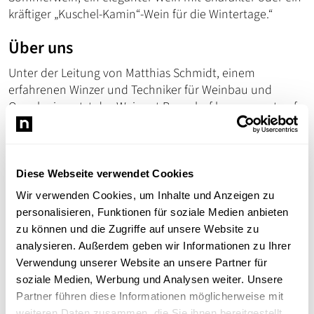
kräftiger „Kuschel-Kamin“-Wein für die Wintertage.“
Über uns
Unter der Leitung von Matthias Schmidt, einem
erfahrenen Winzer und Techniker für Weinbau und
Oenologie, setzt das Weingut Rosenhof konsequent auf
Qualität statt Quantität. Die Arbeit beginnt in den
Weinbergen, wo im Einklang mit der Natur höchste
Sorgfalt gepflegt wird. Sie erstreckt sich über die
selektive Lese reifer und gesunder Trauben bis hin zum
Diese Webseite verwendet Cookies
schonenden Ausbau im Keller. Diese Hingabe und
Wir verwenden Cookies, um Inhalte und Anzeigen zu
Expertise spiegelt sich in jedem unserer Weine wider.
personalisieren, Funktionen für soziale Medien anbieten
zu können und die Zugriffe auf unsere Website zu
Ruhm und Anerkennung
analysieren. Außerdem geben wir Informationen zu Ihrer
Verwendung unserer Website an unsere Partner für
Matthias Schmidts Leidenschaft und harte Arbeit blieben
soziale Medien, Werbung und Analysen weiter. Unsere
nicht unbemerkt. Im Jahr 2015 wurde er von der
Partner führen diese Informationen möglicherweise mit
renommierten Fachzeitschrift
Selection
zum besten
weiteren Daten zusammen, die Sie ihnen bereitgestellt