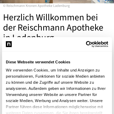
©
Reischmann Kronen Apotheke Ladenburg
Herzlich Willkommen bei
der Reischmann Apotheke
in Ladenburg
Die Reischmann Apotheke ist an den Standorten
Heidelberg-Neuenheim, Heidelberg-Bahnstadt und
Diese Webseite verwendet Cookies
Ladenburg vor Ort für Ihre Gesundheit da. Bei uns finden
Sie eine riesige Auswahl an Medizin – rezeptfrei und
Wir verwenden Cookies, um Inhalte und Anzeigen zu
rezeptpflichtig. In den Bereichen Kosmetik und
personalisieren, Funktionen für soziale Medien anbieten
Nahrungsergänzung bieten wir Ihnen zahlreiche,
zu können und die Zugriffe auf unsere Website zu
qualitativ hochwertige Produkte unserer Eigenmarken
analysieren. Außerdem geben wir Informationen zu Ihrer
RAC und Purevital an. Über unseren Online shop können
Verwendung unserer Website an unsere Partner für
Sie Ihre Medikamente und Kosmetik direkt vorbestellen
soziale Medien, Werbung und Analysen weiter. Unsere
und Ihr eRezept oder Papier-Rezept online einlösen. Hier
Partner führen diese Informationen möglicherweise mit
finden Sie auch in kurzer Zeit die besten Produkte für
weiteren Daten zusammen, die Sie ihnen bereitgestellt