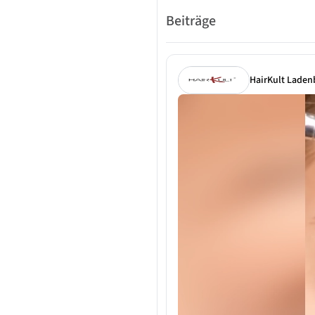
Beiträge
HairKult Laden