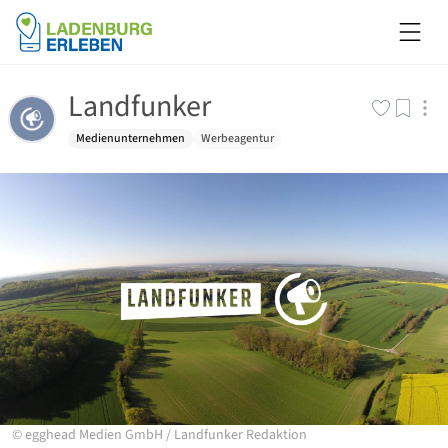
Landfunker
Medienunternehmen
Werbeagentur
©
egghead Medien GmbH
/
Landfunker Redaktion