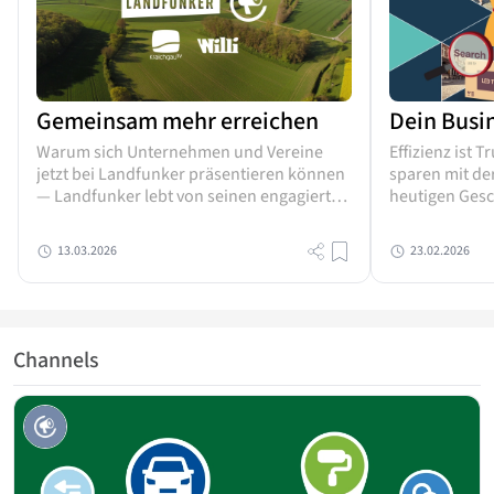
Gemeinsam mehr erreichen
Dein Busi
Warum sich Unternehmen und Vereine
Effizienz ist 
jetzt bei Landfunker präsentieren können
sparen mit der
— Landfunker lebt von seinen engagierten
heutigen Gesch
Unternehmen, kreativen Dienstleistern,
entscheidend
aktiven Vereinen und kulturellen
und Unternehm
13.03.2026
23.02.2026
Initiativen. Doch so vielfältig das Angebot
unzähligen Au
vor...
Channels