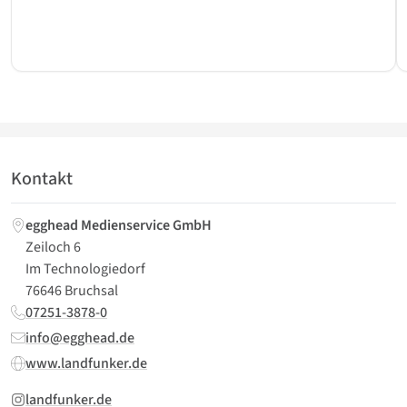
jedes Mitglied, ob kleiner Einzelhändler, Gastronomiebetrieb oder
Dienstleister, ohne großen Aufwand machbar.
Kontakt
egghead Medienservice GmbH
Zeiloch 6
Im Technologiedorf
76646 Bruchsal
07251-3878-0
info@egghead.de
www.landfunker.de
landfunker.de