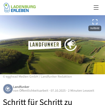
Vollbild
©
egghead Medien GmbH
/
Landfunker Redaktion
Landfunker
von
Öffentlichkeitsarbeit
·
07.10.2025
·
2 Minuten Lesezeit
Schritt für Schritt zu