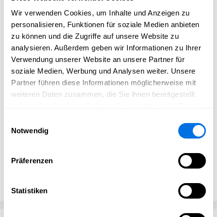
und Vorbehalte nehmen
. Du brauchst kein technisches
Wir verwenden Cookies, um Inhalte und Anzeigen zu
Vorwissen, keine teuren Tools und keine langen
personalisieren, Funktionen für soziale Medien anbieten
Einarbeitungszeiten. Probier es einfach aus! Je mehr Du
zu können und die Zugriffe auf unsere Website zu
Deine Inhalte veröffentlichst, desto sichtbarer wirst Du –
analysieren. Außerdem geben wir Informationen zu Ihrer
und desto mehr profitiert Dein Unternehmen oder
Verwendung unserer Website an unsere Partner für
Verein von der Community.
soziale Medien, Werbung und Analysen weiter. Unsere
Starte jetzt und entdecke, wie einfach digitale
Partner führen diese Informationen möglicherweise mit
Kommunikation sein kann. Deine Zielgruppe wartet
weiteren Daten zusammen, die Sie ihnen bereitgestellt
schon auf Deine Inhalte!
haben oder die sie im Rahmen Ihrer Nutzung der Dienste
gesammelt haben.
Einwilligungsauswahl
Notwendig
Präferenzen
Öffentlichkeitsarbeit
Landfunker
Statistiken