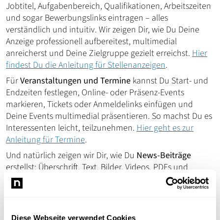
Jobtitel, Aufgabenbereich, Qualifikationen, Arbeitszeiten
und sogar Bewerbungslinks eintragen – alles
verständlich und intuitiv. Wir zeigen Dir, wie Du Deine
Anzeige professionell aufbereitest, multimedial
anreicherst und Deine Zielgruppe gezielt erreichst.
Hier
findest Du die Anleitung für Stellenanzeigen
.
Für
Veranstaltungen und Termine
kannst Du Start- und
Endzeiten festlegen, Online- oder Präsenz-Events
markieren, Tickets oder Anmeldelinks einfügen und
Deine Events multimedial präsentieren. So machst Du es
Interessenten leicht, teilzunehmen.
Hier geht es zur
Anleitung für Termine
.
Und natürlich zeigen wir Dir, wie Du
News-Beiträge
erstellst: Überschrift, Text, Bilder, Videos, PDFs und
Vorschautexte – alles Schritt für Schritt erklärt. So kannst
Du Deine Zielgruppe regelmäßig informieren und Deine
digitale Präsenz stärken.
Hier geht es zur News-Anleitung
.
Unsere Anleitungen sind so gestaltet, dass sie
Ängste
Diese Webseite verwendet Cookies