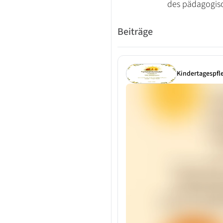
des pädagogis
Beiträge
Kindertagespf