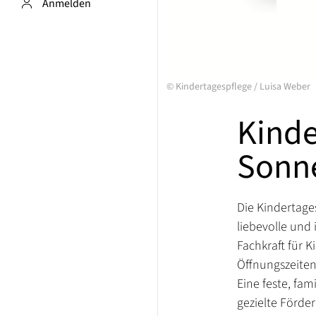
Anmelden
©
Kindertagespflege
/
Luisa Weber
Kinde
Sonn
Die Kindertage
liebevolle und
Fachkraft für K
Öffnungszeiten 
Eine feste, fa
gezielte Förde