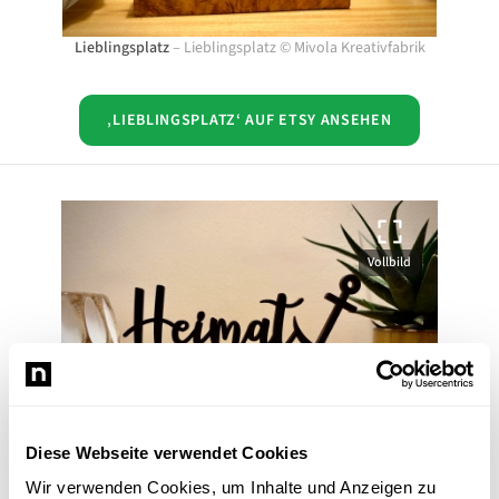
Lieblingsplatz
–
Lieblingsplatz
©
Mivola Kreativfabrik
‚LIEBLINGSPLATZ‘ AUF ETSY ANSEHEN
Vollbild
Diese Webseite verwendet Cookies
Wir verwenden Cookies, um Inhalte und Anzeigen zu
Aufsteller ‚Heimathafen‘ mit Anker
–
Aufsteller ‚Heimathafen‘ mit