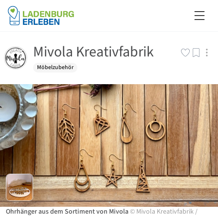
Mivola Kreativfabrik
Möbelzubehör
Ohrhänger aus dem Sortiment von Mivola
©
Mivola Kreativfabrik
/