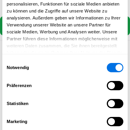
Anker
©
Mivola Kreativfabrik
personalisieren, Funktionen für soziale Medien anbieten
zu können und die Zugriffe auf unsere Website zu
analysieren. Außerdem geben wir Informationen zu Ihrer
AUFSTELLER ‚HEIMATHAFEN‘ MIT ANKER AUF ETSY
Verwendung unserer Website an unsere Partner für
ANSEHEN
soziale Medien, Werbung und Analysen weiter. Unsere
Partner führen diese Informationen möglicherweise mit
weiteren Daten zusammen, die Sie ihnen bereitgestellt
Wohnen & Wohlfühlen
haben oder die sie im Rahmen Ihrer Nutzung der Dienste
gesammelt haben.
Einwilligungsauswahl
Notwendig
Präferenzen
Vollbild
Statistiken
Marketing