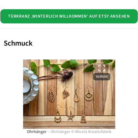
TÜRKRANZ ‚WINTERLICH WILLKOMMEN‘ AUF ETSY ANSEHEN
Schmuck
Vollbild
Ohrhänger
–
Ohrhänger
©
Mivola Kreativfabrik