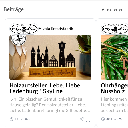
Beiträge
Alle anzeigen
Mivola Kreativfabrik
Holzaufsteller ‚Lebe. Liebe.
Ohrhänger
Ladenburg!‘ Skyline
Nussholz
🤍✨ Ein bisschen Gemütlichkeit für zu
Hier kommen 
Hause gefällig? Der Holzaufsteller ‚Lebe.
Lieblingsstüc
Liebe. Ladenburg!‘ bringt die Silhouette
aus echtem Nu
der Stadt vom Wasserturm bis zur
gefertigt, fed
14.12.2025
30.11.2025
historischen Altstadt im übersichtlichen
Hauch Natur di
Format in euer Haus....
Jeans, zum Kle