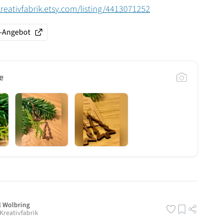
kreativfabrik.etsy.com/listing/4413071252
y-Angebot
e
l Wolbring
Kreativfabrik