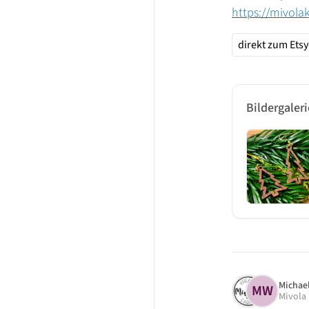
https://mivola
direkt zum Ets
Bildergaleri
Michae
MW
Mivola 