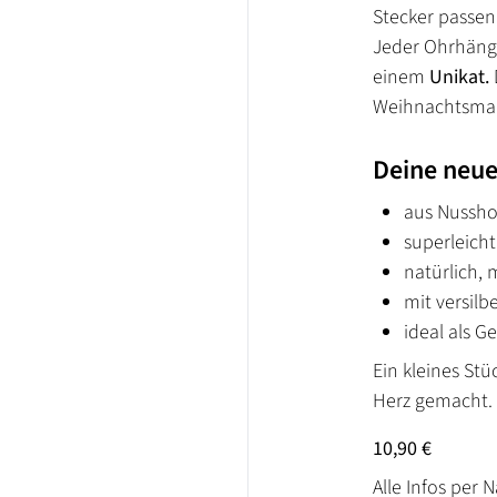
Stecker passen
Jeder Ohrhänge
einem
Unikat.
Weihnachtsmark
Deine neue
aus Nusshol
superleich
natürlich, 
mit versilb
ideal als G
Ein kleines Stü
Herz gemacht.
10,90 €
Alle Infos per 