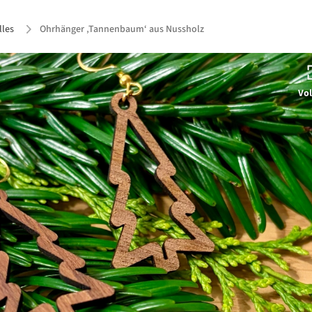
lles
Ohrhänger ‚Tannenbaum‘ aus Nussholz
Vol