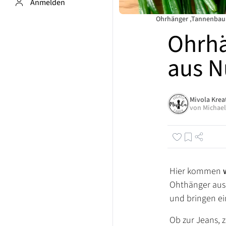
Anmelden
Ohrhänger ‚Tannenba
Ohrhä
aus N
Mivola Krea
von
Michael
Hier kommen
Ohthänger au
und bringen ei
Ob zur Jeans, z