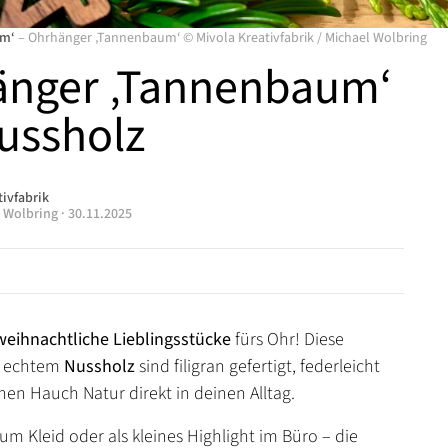
um‘
–
Ohrhänger ‚Tannenbaum‘
©
Mivola Kreativfabrik
/
Michael Wolbring
nger ‚Tannenbaum‘
ussholz
tivfabrik
 Wolbring
·
30.11.2025
weihnachtliche Lieblingsstücke
fürs Ohr! Diese
s echtem
Nussholz
sind filigran gefertigt, federleicht
nen Hauch Natur direkt in deinen Alltag.
um Kleid oder als kleines Highlight im Büro – die