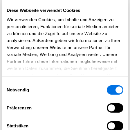
ELEKTROINSTALLATIONEN UND
Diese Webseite verwendet Cookies
GEBÄUDETECHNIK
Wir verwenden Cookies, um Inhalte und Anzeigen zu
personalisieren, Funktionen für soziale Medien anbieten
Von der einfachen Steckdose bis hin zu kompletten
zu können und die Zugriffe auf unsere Website zu
Elektroinstallation von Neubauten oder
analysieren. Außerdem geben wir Informationen zu Ihrer
Sanierungsobjekten - wir sind Ihr Meisterbetrieb. Darüber
Verwendung unserer Website an unsere Partner für
hinaus setzen wir die enormen Möglichkeiten der
soziale Medien, Werbung und Analysen weiter. Unsere
modernen Gebäudetechnik dafür ein, um Sicherheit und
Partner führen diese Informationen möglicherweise mit
Energieeffizienz zu optimieren. Sprechen Sie uns einfach
weiteren Daten zusammen, die Sie ihnen bereitgestellt
an, wir entwickeln ein auf Ihre Bedürfnisse und
haben oder die sie im Rahmen Ihrer Nutzung der Dienste
Möglichkeiten zugeschnittenes Konzept.
gesammelt haben.
Einwilligungsauswahl
Selbstverständlich übernehmen wir die komplette
Notwendig
Planung, die Realisierung und bei Bedarf auch kleine
Umbauarbeiten - professionell, kompetent und
zuverlässig.
Präferenzen
Website besuchen
Statistiken