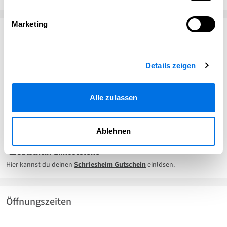
Marketing
Kontakt
Details zeigen
Elektro Bühler
Landstraße 27
69198 Schriesheim
Alle zulassen
06203 660122
info@buehlerelektro.de
www.hausgeraete-buehler-schriesheim.de
Ablehnen
Gutschein-Einlösestelle
Hier kannst du deinen
Schriesheim Gutschein
einlösen.
Öffnungszeiten