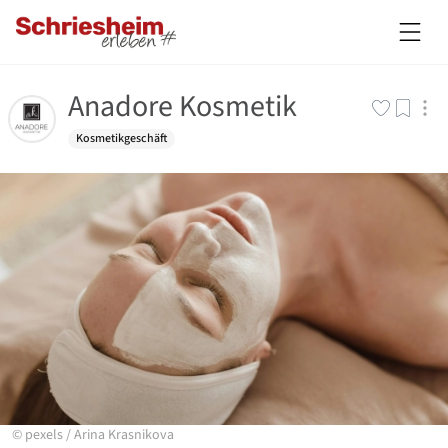
Anadore Kosmetik
Kosmetikgeschäft
©
pexels
/
Arina Krasnikova