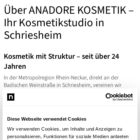
Über ANADORE KOSMETIK –
Ihr Kosmetikstudio in
Schriesheim
Kosmetik mit Struktur – seit über 24
Jahren
In der Metropolregion Rhein-Neckar, direkt an der
Badischen Weinstraße in Schriesheim, vereinen wir
geprüfte Kosmetik, individuelle Hautberatung und
exklusive Produkte zu einem einzigartigen Erlebnis – für
strahlend gesunde Haut.
Unsere Philosophie: Zielorientiert. Individuell. Visionär.
Diese Webseite verwendet Cookies
Wir verwenden Cookies, um Inhalte und Anzeigen zu
Wir machen Hautpflege planbar,
personalisieren, Funktionen für soziale Medien anbieten