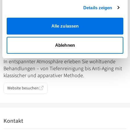
Geprüfte Premium-Marken
Details zeigen
Fachwissen & Erfahrung aus 24 Jahren Praxis
Ihre Beauty-Oase im Raum Heidelberg
Alle zulassen
Ruhe, Wirkung, Resultat – Ihre Zeit bei
Ablehnen
uns.
In entspannter Atmosphäre erleben Sie wohltuende
Behandlungen – von Tiefenreinigung bis Anti-Aging mit
klassischer und apparativer Methode.
Website besuchen
Kontakt