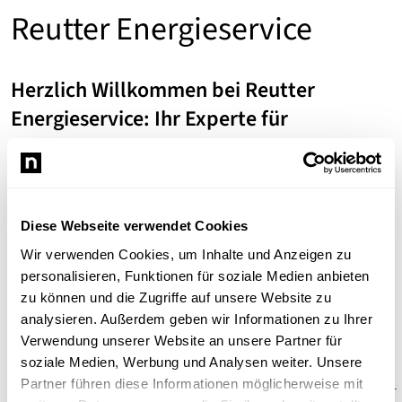
Reutter Energieservice
Herzlich Willkommen bei Reutter
Energieservice: Ihr Experte für
Photovoltaik und Elektroheizung in
Schriesheim
Willkommen bei
Reutter Energieservice
, Ihrem
Diese Webseite verwendet Cookies
vertrauenswürdigen Partner für Photovoltaik und
Elektroheizungslösungen in Schriesheim. Geleitet von
Wir verwenden Cookies, um Inhalte und Anzeigen zu
Inhaber
Rolf Reutter
, bietet unser Unternehmen
personalisieren, Funktionen für soziale Medien anbieten
umfassende Beratungs- und Servicedienstleistungen
zu können und die Zugriffe auf unsere Website zu
rund um nachhaltige und effiziente Energienutzung.
analysieren. Außerdem geben wir Informationen zu Ihrer
Verwendung unserer Website an unsere Partner für
Unsere Dienstleistungen
soziale Medien, Werbung und Analysen weiter. Unsere
Partner führen diese Informationen möglicherweise mit
Photovoltaik-Beratung:
Lassen Sie sich von Rolf Reutter