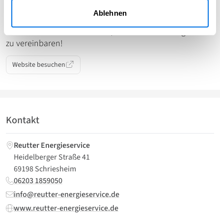
Entdecken Sie, wie Sie mit unserer Unterstützung Ihre
Ablehnen
Heiz- und Energiekosten nachhaltig senken können.
Rufen Sie uns noch heute an, um einen Beratungstermin
zu vereinbaren!
Website besuchen
Kontakt
Reutter Energieservice
Heidelberger Straße 41
69198 Schriesheim
06203 1859050
info@reutter-energieservice.de
www.reutter-energieservice.de