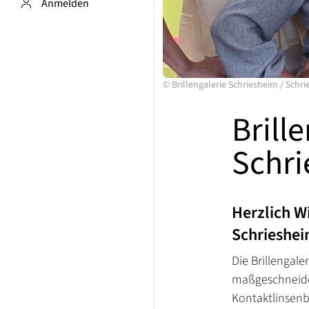
Anmelden
©
Brillengalerie Schriesheim
/
Schri
Brill
Schr
Herzlich W
Schrieshe
Die Brillengale
maßgeschneider
Kontaktlinsenb