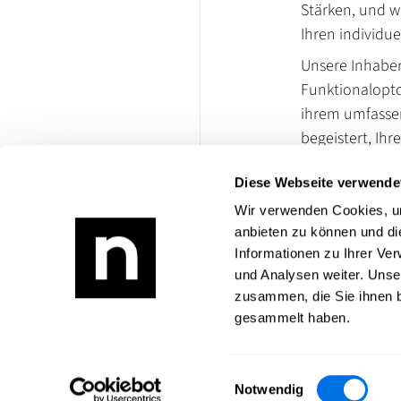
Stärken, und w
Ihren individue
Unsere Inhaber
Funktionalopto
ihrem umfasse
begeistert, Ih
übertreffen.
Diese Webseite verwende
Vertrauen Sie a
Wir verwenden Cookies, um
Sehlösungen.
anbieten zu können und di
Informationen zu Ihrer Ve
Website besuch
und Analysen weiter. Unse
zusammen, die Sie ihnen b
gesammelt haben.
Einwilligungsauswahl
Notwendig