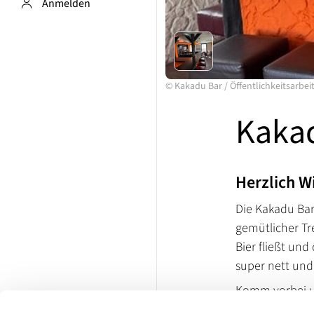
Anmelden
©
Kakadu Bar
/
Öffentlichkeitsarbei
Kaka
Herzlich W
Die Kakadu Bar 
gemütlicher Tre
Bier fließt und
super nett und 
Komm vorbei un
leckerer Drinks