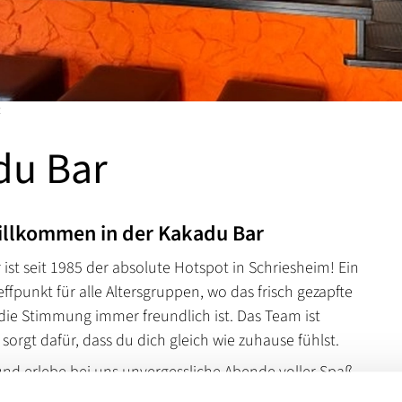
t
du Bar
illkommen in der Kakadu Bar
ist seit 1985 der absolute Hotspot in Schriesheim! Ein
ffpunkt für alle Altersgruppen, wo das frisch gezapfte
 die Stimmung immer freundlich ist. Das Team ist
sorgt dafür, dass du dich gleich wie zuhause fühlst.
d erlebe bei uns unvergessliche Abende voller Spaß,
 und guter Musik. Egal, ob du nach der Arbeit chillen