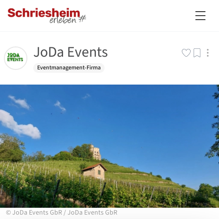
JoDa Events
Eventmanagement-Firma
©
JoDa Events GbR
/
JoDa Events GbR