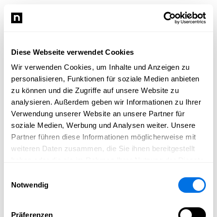
JoDa Events
Die Event Agentur in Schriesheim
Diese Webseite verwendet Cookies
Wer sicher gehen möchte, dass seine Veranstaltung ein
Wir verwenden Cookies, um Inhalte und Anzeigen zu
Erfolg wird, überlässt die Organisation uns!
personalisieren, Funktionen für soziale Medien anbieten
zu können und die Zugriffe auf unsere Website zu
JoDa Events spezialisiert sich seit 2021 auf Eventplanung
analysieren. Außerdem geben wir Informationen zu Ihrer
und Eventkonzeption in der Metropolregion Rhein-
Verwendung unserer Website an unsere Partner für
Neckar.
soziale Medien, Werbung und Analysen weiter. Unsere
Partner führen diese Informationen möglicherweise mit
Unsere Kreativität und jahrelange Erfahrung tragen dazu
weiteren Daten zusammen, die Sie ihnen bereitgestellt
bei, dass Ihre Veranstaltung so wird, wie Sie es sich
haben oder die sie im Rahmen Ihrer Nutzung der Dienste
vorstellen. Ganz gleich, was Sie als nächstes planen und
gesammelt haben.
Einwilligungsauswahl
wie groß Ihr nächstes Projekt werden soll. Ob
Notwendig
Ausstellung, Tagung, Kongress, Konferenz, Symposium,
Jubiläum, Geburtstag, Freie Trauung, Hochzeit,
Präferenzen