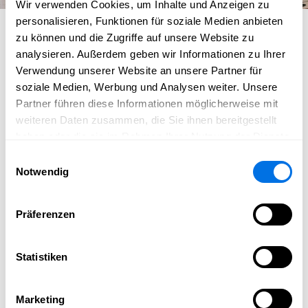
Wir verwenden Cookies, um Inhalte und Anzeigen zu
©
pexels
/
Pixabay
personalisieren, Funktionen für soziale Medien anbieten
Individuelle Förderung bei
zu können und die Zugriffe auf unsere Website zu
analysieren. Außerdem geben wir Informationen zu Ihrer
Dyskalkulie | Legasthenie
Verwendung unserer Website an unsere Partner für
soziale Medien, Werbung und Analysen weiter. Unsere
und Rechenschwäche |
Partner führen diese Informationen möglicherweise mit
Lese-Rechtschreib-
weiteren Daten zusammen, die Sie ihnen bereitgestellt
haben oder die sie im Rahmen Ihrer Nutzung der Dienste
Schwäche
gesammelt haben.
Einwilligungsauswahl
Notwendig
Für mehr Lernfreude und weniger Frust im Schulalltag.
Präferenzen
Manchmal braucht es eine gute Fee …
Wenn das Lernen schwerfällt und die Freude an der
Statistiken
Schule schwindet, braucht es manchmal eine kleine
Zauberhilfe. Ich bin Sonja, Lerntherapeutin in
Marketing
Schriesheim, und unterstütze Kinder und ihre Familien