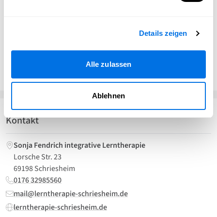
mit Herz und Verstand. Ob mit Diagnose oder einfach bei
Lernschwierigkeiten:
Dein Kind steht bei mir mit seinen Stärken im
Details zeigen
Mittelpunkt.
Alle zulassen
Website besuchen
Ablehnen
Kontakt
Sonja Fendrich integrative Lerntherapie
Lorsche Str. 23
69198 Schriesheim
0176 32985560
mail@lerntherapie-schriesheim.de
lerntherapie-schriesheim.de